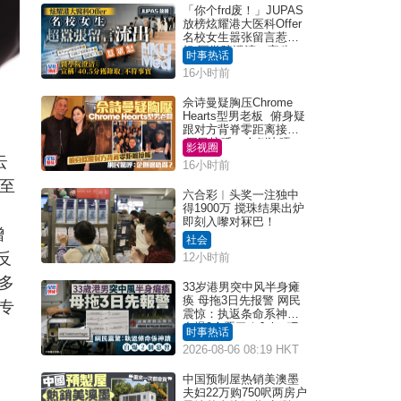
「你个frd废！」JUPAS
放榜炫耀港大医科Offer
名校女生嚣张留言惹众
怒 医学院澄清：宣称
时事热话
「40.5分获录取」不符事
16小时前
实｜Juicy叮
佘诗曼疑胸压Chrome
Hearts型男老板 俯身疑
跟对方背脊零距离接触
网民惊呼：企侧边唔
影视圈
得？
云
16小时前
%至
六合彩︱头奖一注独中
。
得1900万 搅珠结果出炉
即刻入嚟对冧巴！
增
社会
反
12小时前
多
33岁港男突中风半身瘫
痪 母拖3日先报警 网民
专
震惊：执返条命系神迹
自爆2个恶习｜Juicy叮
时事热话
2026-08-06 08:19 HKT
中国预制屋热销美澳墨
夫妇22万购750呎两房户