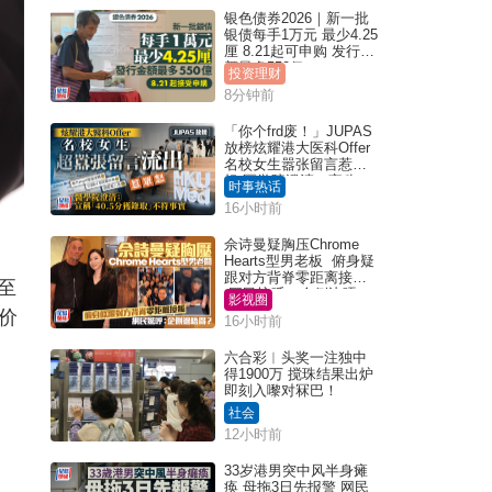
银色债券2026｜新一批
银债每手1万元 最少4.25
厘 8.21起可申购 发行金
额最多550亿
投资理财
8分钟前
「你个frd废！」JUPAS
放榜炫耀港大医科Offer
名校女生嚣张留言惹众
怒 医学院澄清：宣称
时事热话
「40.5分获录取」不符事
16小时前
实｜Juicy叮
佘诗曼疑胸压Chrome
Hearts型男老板 俯身疑
跟对方背脊零距离接触
至
网民惊呼：企侧边唔
影视圈
得？
价
16小时前
六合彩︱头奖一注独中
得1900万 搅珠结果出炉
即刻入嚟对冧巴！
社会
12小时前
33岁港男突中风半身瘫
痪 母拖3日先报警 网民