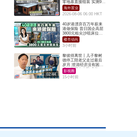
零地基直接组装 实测9个
月激赞
海外置业
2026-08-06 06:00 HKT
40岁港漂弃百万年薪来
港做保险 昔日国企高层
3800元租尖沙咀床位｜
租盘Million
楼市动向
3小时前
黎彼得离世丨儿子黎树
德停工陪老父走过最后
岁月 澄清经济没有困
难：传闻有夸张成份
影视圈
02:44
15小时前