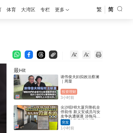
繁
简
育
体育
大湾区
专栏
更多
最Hit
谢伟俊夫妇拟效法蔡澜
｜周显
投资理财
3小时前
尖沙咀H8大厦升降机全
停前传 新义安成员与女
友争执遭驱逐 涉拖马刑
毁被捕 警另通缉4男
突发
1小时前