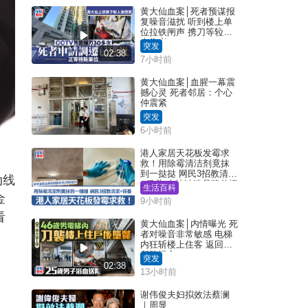
黄大仙血案│死者预谋报
复噪音滋扰 听到楼上单
位拉铁闸声 携刀等䢂伏
击伤者
突发
02:38
7小时前
黄大仙血案│血腥一幕震
撼心灵 死者邻居：个心
仲震紧
突发
6小时前
港人家居天花板发霉求
救！用除霉清洁剂竟抹
到一挞挞 网民3招教清洁
动线
+保养 本地油漆品牌曾提
生活百科
醒勿用1物防变色
金
9小时前
看
黄大仙血案│内情曝光 死
者对噪音非常敏感 电梯
内狂斩楼上住客 返回住
所堕楼亡
突发
02:38
13小时前
谢伟俊夫妇拟效法蔡澜
｜周显