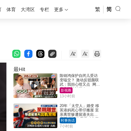
繁
简
育
体育
大湾区
专栏
更多
最Hit
陈锦鸿保护自闭儿受访
变嗌交？ 激动反驳颜联
武：我担心咁又点 网民
批主持咄咄逼人
影视圈
01:20
13小时前
20年「太空人」婚变 移
英港妈死心带仔搬屋 至
亲离世惨遭留港夫出轨
背叛 苦叹终看透对方留
时事热话
港「真相」｜Juicy叮
7小时前