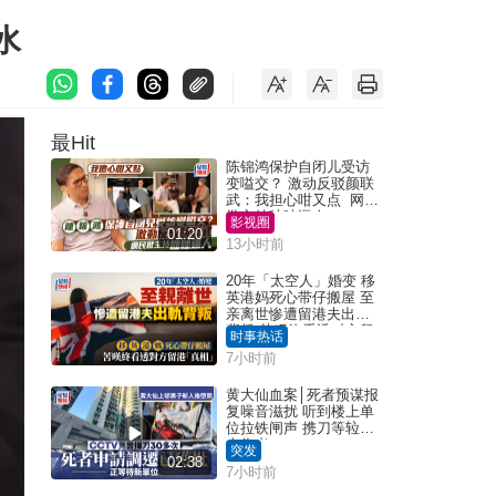
水
最Hit
陈锦鸿保护自闭儿受访
变嗌交？ 激动反驳颜联
武：我担心咁又点 网民
批主持咄咄逼人
影视圈
01:20
13小时前
20年「太空人」婚变 移
英港妈死心带仔搬屋 至
亲离世惨遭留港夫出轨
背叛 苦叹终看透对方留
时事热话
港「真相」｜Juicy叮
7小时前
黄大仙血案│死者预谋报
复噪音滋扰 听到楼上单
位拉铁闸声 携刀等䢂伏
击伤者
突发
02:38
7小时前