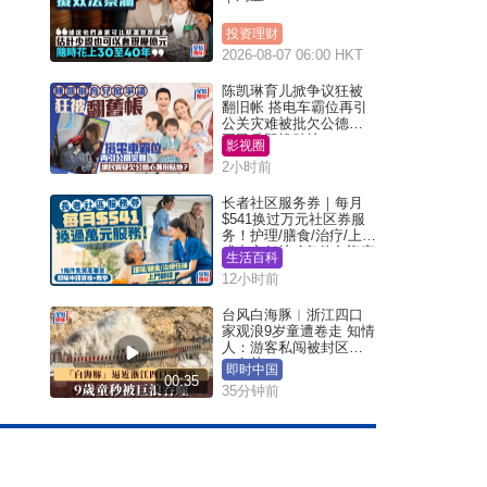
投资理财
2026-08-07 06:00 HKT
陈凯琳育儿掀争议狂被
翻旧帐 搭电车霸位再引
公关灾难被批欠公德心
网民质疑扮贴地？
影视圈
2小时前
长者社区服务券｜每月
$541换过万元社区券服
务！护理/膳食/治疗/上门
或中心任拣 1条件免资产
生活百科
审查（附申请资格及教
12小时前
学）
台风白海豚︱浙江四口
家观浪9岁童遭卷走 知情
人：游客私闯被封区域
︱有片
即时中国
00:35
35分钟前