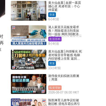
黄大仙血案│血腥一幕震
撼心灵 死者邻居：个心
仲震紧
突发
6小时前
港人家居天花板发霉求
救！用除霉清洁剂竟抹
到一挞挞 网民3招教清洁
对
+保养 本地油漆品牌曾提
生活百科
醒勿用1物防变色
再
9小时前
位
黄大仙血案│内情曝光 死
者对噪音非常敏感 电梯
内狂斩楼上住客 返回住
所堕楼亡
突发
02:38
13小时前
谢伟俊夫妇拟效法蔡澜
｜周显
投资理财
2026-08-07 06:00 HKT
陈凯琳育儿掀争议狂被
翻旧帐 搭电车霸位再引