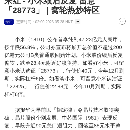
朱红 - 小米绩后反复 留意
「28773」 | 窝轮热炒特区
更新时间：02:00 2026-05-28 HKT
专栏
小米（1810）公布首季纯利47.23亿元人民币，
按年跌56.8%，公司亦宣布将展开总价值不超过200
亿港元公司B类普通股回购计划。小米股价绩后反复
偏软，跌至28.4元附近好淡争持。如看好小米，可留
意小米认购证「28773」，行使价40元，今年12月到
期，实际杠杆6倍。如看淡小米，可留意小米认沽证
「22825」，行使价22.88元，今年10月到期，实际
杠杆6倍。
据报华为早前以「韬定律」令晶片技术取得突
破，晶片股份个别发展。中芯国际（981）表现反
复，早段升近90元关口遇阻力，回落至85元水平整