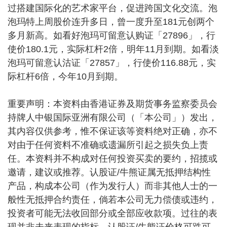
过搭建国际化的艺术家平台，促进跨国文化交流。泡
泡玛特上周股价连升多日，曾一度升至181元创两个
多月新高。如看好泡玛可留意认购证「27896」，行
使价180.1元，实际杠杆2倍，明年11月到期。如看淡
泡玛可留意认沽证「27857」，行使价116.88元，实
际杠杆6倍，今年10月到期。
重要声明：本资料由香港证券及期货事务监察委员会
持牌人中银国际亚洲有限公司（「本公司」）发出，
其内容仅供参考，惟不保证该等资料绝对正确，亦不
对由于任何资料不准确或遗漏所引起之损失负上责
任。本资料并不构成对任何投资买卖的要约，招揽或
邀请，建议或推荐。认股证/牛熊证属无抵押结构性
产品，构成本公司（作为发行人）而非其他人士的一
般性无抵押合约责任，倘若本公司无力偿债或违约，
投资者可能无法收回部分或全部应收款项。过往的表
现并非未来表现的指标。认股证/牛熊证价格可跌可