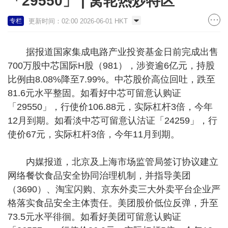
「29550」 | 窝轮热炒特区
更新时间：02:00 2026-06-01 HKT
专栏
据报道国家集成电路产业投资基金日前完成出售
700万股中芯国际H股（981），涉资逾6亿元，持股
比例由8.08%降至7.99%。中芯股价高位回吐，跌至
81.6元水平整固。如看好中芯可留意认购证
「29550」，行使价106.88元，实际杠杆3倍，今年
12月到期。如看淡中芯可留意认沽证「24259」，行
使价67元，实际杠杆3倍，今年11月到期。
内媒报道，北京及上海市场监管局签订协议建立
网络餐饮食品安全协同治理机制，并指导美团
（3690）、淘宝闪购、京东外卖三大外卖平台企业严
格落实食品安全主体责任。美团股价低位反弹，升至
73.5元水平徘徊。如看好美团可留意认购证