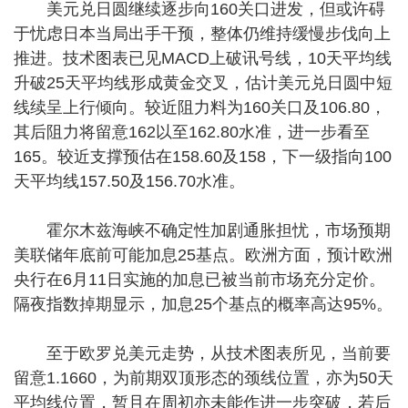
美元兑日圆继续逐步向160关口进发，但或许碍
于忧虑日本当局出手干预，整体仍维持缓慢步伐向上
推进。技术图表已见MACD上破讯号线，10天平均线
升破25天平均线形成黄金交叉，估计美元兑日圆中短
线续呈上行倾向。较近阻力料为160关口及106.80，
其后阻力将留意162以至162.80水准，进一步看至
165。较近支撑预估在158.60及158，下一级指向100
天平均线157.50及156.70水准。
霍尔木兹海峡不确定性加剧通胀担忧，市场预期
美联储年底前可能加息25基点。欧洲方面，预计欧洲
央行在6月11日实施的加息已被当前市场充分定价。
隔夜指数掉期显示，加息25个基点的概率高达95%。
至于欧罗兑美元走势，从技术图表所见，当前要
留意1.1660，为前期双顶形态的颈线位置，亦为50天
平均线位置，暂且在周初亦未能作进一步突破，若后