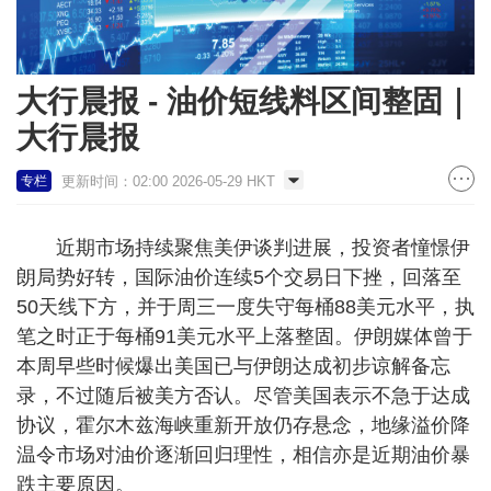
大行晨报 - 油价短线料区间整固｜
大行晨报
更新时间：02:00 2026-05-29 HKT
专栏
近期市场持续聚焦美伊谈判进展，投资者憧憬伊
朗局势好转，国际油价连续5个交易日下挫，回落至
50天线下方，并于周三一度失守每桶88美元水平，执
笔之时正于每桶91美元水平上落整固。伊朗媒体曾于
本周早些时候爆出美国已与伊朗达成初步谅解备忘
录，不过随后被美方否认。尽管美国表示不急于达成
协议，霍尔木兹海峡重新开放仍存悬念，地缘溢价降
温令市场对油价逐渐回归理性，相信亦是近期油价暴
跌主要原因。