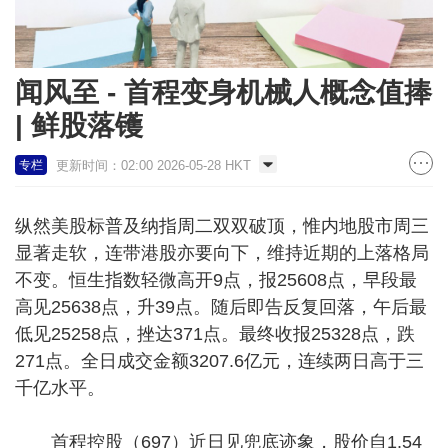
闻风至 - 首程变身机械人概念值捧
| 鲜股落镬
更新时间：02:00 2026-05-28 HKT
专栏
纵然美股标普及纳指周二双双破顶，惟内地股市周三
显著走软，连带港股亦要向下，维持近期的上落格局
不变。恒生指数轻微高开9点，报25608点，早段最
高见25638点，升39点。随后即告反复回落，午后最
低见25258点，挫达371点。最终收报25328点，跌
271点。全日成交金额3207.6亿元，连续两日高于三
千亿水平。
首程控股（697）近日见兜底迹象，股价自1.54