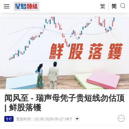
繁
简
闻风至 - 瑞声母凭子贵短线勿估顶
| 鲜股落镬
更新时间：02:00 2026-05-27 HKT
专栏