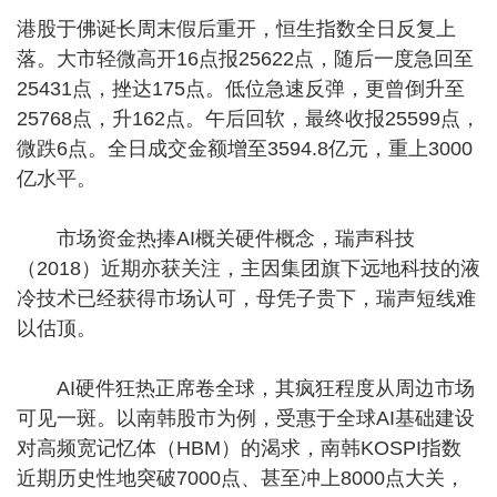
港股于佛诞长周末假后重开，恒生指数全日反复上
落。大市轻微高开16点报25622点，随后一度急回至
25431点，挫达175点。低位急速反弹，更曾倒升至
25768点，升162点。午后回软，最终收报25599点，
微跌6点。全日成交金额增至3594.8亿元，重上3000
亿水平。
市场资金热捧AI概关硬件概念，瑞声科技
（2018）近期亦获关注，主因集团旗下远地科技的液
冷技术已经获得市场认可，母凭子贵下，瑞声短线难
以估顶。
AI硬件狂热正席卷全球，其疯狂程度从周边市场
可见一斑。以南韩股市为例，受惠于全球AI基础建设
对高频宽记忆体（HBM）的渴求，南韩KOSPI指数
近期历史性地突破7000点、甚至冲上8000点大关，