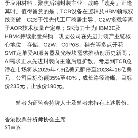
予应用材料，聚焦后端封装主业，战略「瘦身」正逢
其时。值得留意的是，TCB设备在逻辑及HBM领域双
线突破：C2S于领先代工厂稳居主导，C2W搭载等离
子AOR技术获量产定单；SK海力士为HBM3E及
HBM4持续批量采购，巩固公司在先进封装产业链核
心地位。存储、C2W、CoPoS、硅光等多点开花，
SMT定单受AI服务器及光模块需求推动创历史新高，
AI需求正从先进封装向主流后道扩散。考虑到TCB总
潜在市场将从2025年7.6亿美元翻倍至2028年16亿美
元，公司目标份额35%至40%，成长路径清晰。目标
价235元，止蚀价190元。
笔者为证监会持牌人士及笔者未持有上述股份。
香港股票分析师协会主席
邓声兴