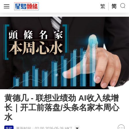
繁
简
黄德几 - 联想业绩劲 AI收入续增
长｜开工前落盘/头条名家本周心
水
更新时间：02:00 2026-05-26 HKT
专栏