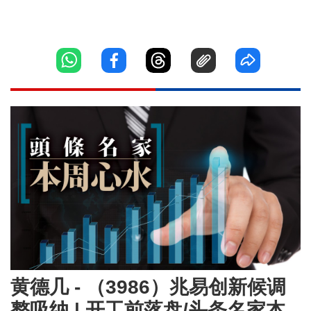
黄德几 - （3986）兆易创新候调
整吸纳 | 开工前落盘/头条名家本