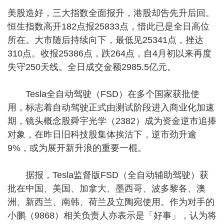
美股造好，三大指数全面报升，港股却告先升后回。
恒生指数高开182点报25833点，惜此已是全日高位
所在。大市随后持续向下，最低见25341点，挫达
310点。收报25386点，跌264点，自4月初以来再度
失守250天线。全日成交金额2985.5亿元。
Tesla全自动驾驶（FSD）在多个国家获批使
用，标志着自动驾驶正式由测试阶段进入商业化加速
期，镜头概念股舜宇光学（2382）成为资金逆市追捧
对象，在昨日旧科技股集体挨沽下，逆市劲升逾
9%，或为展开新升浪的重要一棍。
据报，Tesla监督版FSD（全自动辅助驾驶）获
批在中国、美国、加拿大、墨西哥、波多黎各、澳
洲、新西兰、南韩、荷兰及立陶宛使用。作为对手的
小鹏（9868）相关负责人亦表示是「好事」，认为将