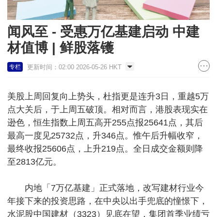
闻风至 - 受惠万亿基建启动 中建
材值博 | 鲜股落镬
更新时间：02:00 2026-05-26 HKT
专栏
美股上周回复向上势头，杜指更是连升3日，重越5万
点大关后，于上周五破顶。相对而言，港股表现实在
逊色，恒生指数上周五高开255点报25641点，其后
最高一度见25732点，升346点。惟午后升幅收窄，
最终收报25606点，上升219点。全日成交金额则降
至2813亿元。
内地「7万亿基建」正式落地，改写建材行业今
年接下来的投资思路，在中央以出手兜底的憧憬下，
水泥股中国建材（3323）见底在望，集团首季业绩亏