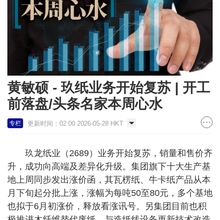
黄敏硕 - 玖纸业务开始复苏 | 开工
前落盘/头条名家本周心水
更新时间：02:00 2026-05-28 HKT
专栏
玖龙纸业（2689）业务开始复苏，销量和售价齐
升，成功向高端及差异化升级。集团旗下十大生产基
地上周同步发出涨价函，其瓦楞纸、牛卡纸产品从本
月下旬起分批上涨，涨幅为每吨50至80元，多个基地
也拟于6月初涨价，释放看涨讯号。另集团目前也积
极推进木纤维替代废纸，与造纸线设备更新技术改造