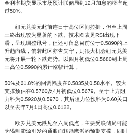
金利率期货显示市场预计联储局到12月加息的概率超
过50%。
纽元兑美元此前连日于高位区间拉据，但至上周
三终出现较为显著的下跌。技术图表见RSI出现下
滑，呈现调整讯号，但还可留意目前位于0.5890的上
升趋向线，倘若此区亦告失守，则很大机会纽元兑美
元将开展一轮下跌走势。以四月初低位0.5680到上周
三高位0.5990的累计涨幅计算，
50%及61.8%的回调幅度在0.5835及0.58水平。较大
支撑预估在0.5760及4月初低位0.5679。至于上方阻
力料为0.5920及0.5970，其后阻力位预料为0.60关口
以至去年7月1日高位0.6122。
欧罗兑美元跌见至六周低点，主要受联储局可能
为遏制能源引发的通胀而转趋鹰派的预期支撑，同时