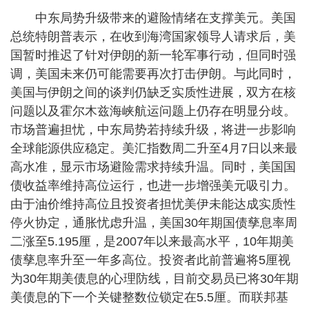
中东局势升级带来的避险情绪在支撑美元。美国
总统特朗普表示，在收到海湾国家领导人请求后，美
国暂时推迟了针对伊朗的新一轮军事行动，但同时强
调，美国未来仍可能需要再次打击伊朗。与此同时，
美国与伊朗之间的谈判仍缺乏实质性进展，双方在核
问题以及霍尔木兹海峡航运问题上仍存在明显分歧。
市场普遍担忧，中东局势若持续升级，将进一步影响
全球能源供应稳定。美汇指数周二升至4月7日以来最
高水准，显示市场避险需求持续升温。同时，美国国
债收益率维持高位运行，也进一步增强美元吸引力。
由于油价维持高位且投资者担忧美伊未能达成实质性
停火协定，通胀忧虑升温，美国30年期国债孳息率周
二涨至5.195厘，是2007年以来最高水平，10年期美
债孳息率升至一年多高位。投资者此前普遍将5厘视
为30年期美债息的心理防线，目前交易员已将30年期
美债息的下一个关键整数位锁定在5.5厘。而联邦基