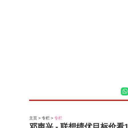
主页
专栏
专栏
邓声兴 - 联想绩优目标价看