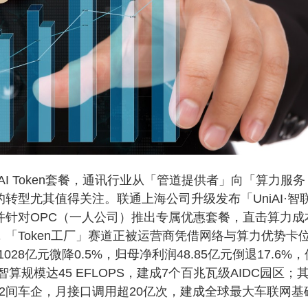
Token套餐，通讯行业从「管道提供者」向「算力服务
转型尤其值得关注。联通上海公司升级发布「UniAI·智
服务，并针对OPC（一人公司）推出专属优惠套餐，直击算力成
，「Token工厂」赛道正被运营商凭借网络与算力优势卡
8亿元微降0.5%，归母净利润48.85亿元倒退17.6%，
智算规模达45 EFLOPS，建成7个百兆瓦级AIDC园区；
2间车企，月接口调用超20亿次，建成全球最大车联网基