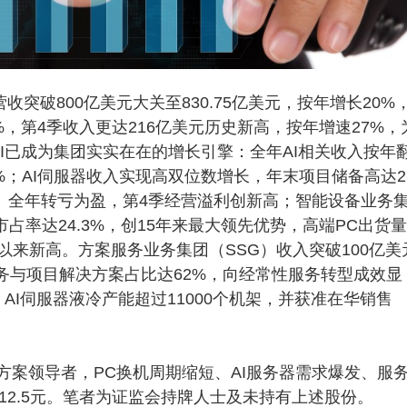
破800亿美元大关至830.75亿美元，按年增长20%
8%，第4季收入更达216亿美元历史新高，按年增速27%，
I已成为集团实实在在的增长引擎：全年AI相关收入按年
%；AI伺服器收入实现高双位数增长，年末项目储备高达2
G）全年转亏为盈，第4季经营溢利创新高；智能设备业务
市占率达24.3%，创15年来最大领先优势，高端PC出货
以来新高。方案服务业务集团（SSG）收入突破100亿美
服务与项目解决方案占比达62%，向经常性服务转型成效显
购，AI伺服器液冷产能超过11000个机架，并获准在华销售
案领导者，PC换机周期缩短、AI服务器需求爆发、服
12.5元。笔者为证监会持牌人士及未持有上述股份。