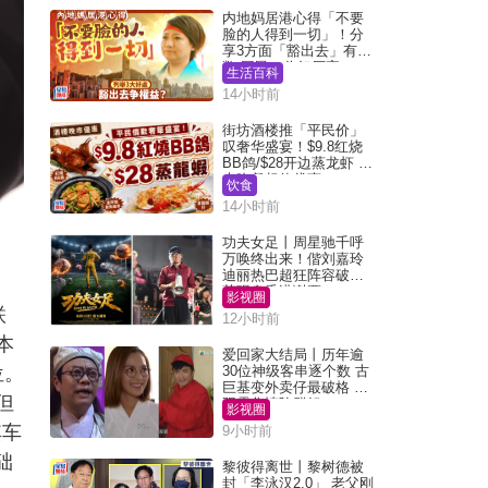
内地妈居港心得「不要
脸的人得到一切」！分
享3方面「豁出去」有著
数 网民：你好厉害
生活百科
14小时前
街坊酒楼推「平民价」
叹奢华盛宴！$9.8红烧
BB鸽/$28开边蒸龙虾 3
大晚餐超值优惠
饮食
14小时前
功夫女足丨周星驰千呼
万唤终出来！偕刘嘉玲
迪丽热巴超狂阵容破天
荒现身香港谢票
影视圈
联
12小时前
本
爱回家大结局丨历年逾
位。
30位神级客串逐个数 古
巨基变外卖仔最破格 欧
但
阳震华情陷群姐
影视圈
其车
9小时前
础
黎彼得离世丨黎树德被
封「李泳汉2.0」 老父刚