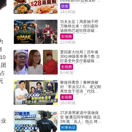
BB鸽/$28开边蒸龙虾 3
大晚餐超值优惠
饮食
14小时前
功夫女足丨周星驰千呼
万唤终出来！偕刘嘉玲
迪丽热巴超狂阵容破天
，
荒现身香港谢票
影视圈
为
12小时前
翻
爱回家大结局丨历年逾
10
30位神级客串逐个数 古
巨基变外卖仔最破格 欧
集团
阳震华情陷群姐
影视圈
量占
9小时前
元
黎彼得离世丨黎树德被
封「李泳汉2.0」 老父刚
离世急于澄清「代找卡
数」传闻惹人反感
影视圈
16小时前
27岁港男家道中落做保
安 惨遭旧同学嘲笑 挨足
务业
3年遇「高人」指点 终辞
职宣告「转做一事」｜
时事热话
Juicy叮