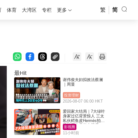
繁
简
育
体育
大湾区
专栏
更多
最Hit
谢伟俊夫妇拟效法蔡澜
｜周显
投资理财
2026-08-07 06:00 HKT
爱回家大结局｜7大绿叶
身家过亿背景惊人 三太
私伙鳄鱼皮Hermès拍剧
苏姐原来是半山楼后
影视圈
11小时前