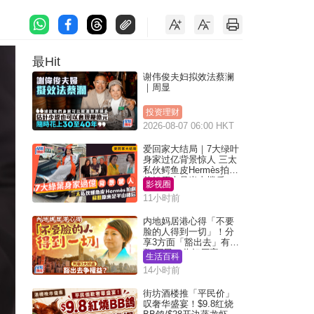
最Hit
谢伟俊夫妇拟效法蔡澜
｜周显
投资理财
2026-08-07 06:00 HKT
爱回家大结局｜7大绿叶
身家过亿背景惊人 三太
私伙鳄鱼皮Hermès拍剧
苏姐原来是半山楼后
影视圈
11小时前
内地妈居港心得「不要
脸的人得到一切」！分
享3方面「豁出去」有著
数 网民：你好厉害
生活百科
14小时前
街坊酒楼推「平民价」
叹奢华盛宴！$9.8红烧