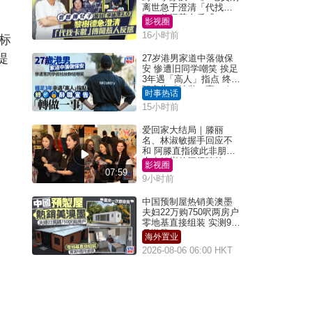
离世急于澄清「代找卡
数」传闻惹人反感
影视圈
16小时前
标
提
27岁港男家道中落做保
安 惨遭旧同学嘲笑 挨足
3年遇「高人」指点 终辞
职宣告「转做一事」｜
时事热话
Juicy叮
15小时前
爱回家大结局｜滕丽
名、林淑敏握手回应不
和 阿滕直指彼此非朋友
大小姐指传闻得啖笑
影视圈
07:59
9小时前
中国预制屋热销美澳墨
夫妇22万购750呎两房户
零地基直接组装 实测9个
月激赞
海外置业
2026-08-06 06:00 HKT