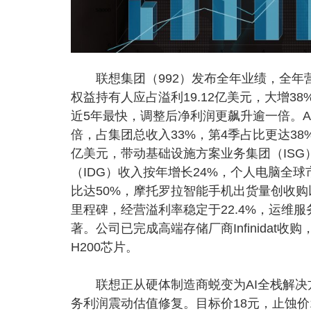
联想集团（992）发布全年业绩，全年营收突
权益持有人应占溢利19.12亿美元，大增3
近5年最快，调整后净利润更飙升逾一倍。A
倍，占集团总收入33%，第4季占比更达38
亿美元，带动基础设施方案业务集团（IS
（IDG）收入按年增长24%，个人电脑全球
比达50%，摩托罗拉智能手机出货量创收购
里程碑，经营溢利率稳定于22.4%，运维
著。公司已完成高端存储厂商Infinidat收
H200芯片。
联想正从硬体制造商蜕变为AI全栈解决方
务利润震动估值修复。目标价18元，止蚀价