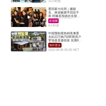
15小时前
爱回家大结局｜滕丽
名、林淑敏握手回应不
和 阿滕直指彼此非朋友
大小姐指传闻得啖笑
影视圈
07:59
9小时前
中国预制屋热销美澳墨
夫妇22万购750呎两房户
零地基直接组装 实测9个
月激赞
海外置业
2026-08-06 06:00 HKT