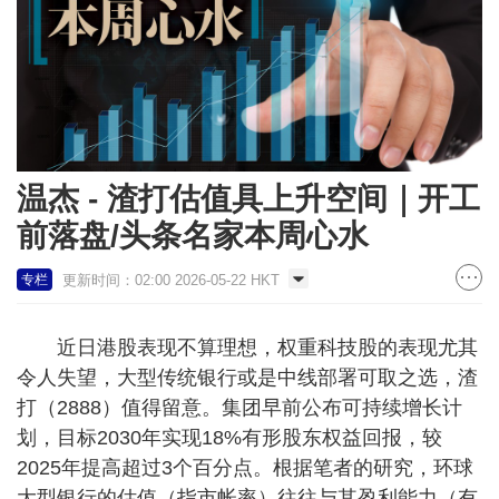
温杰 - 渣打估值具上升空间｜开工
前落盘/头条名家本周心水
更新时间：02:00 2026-05-22 HKT
专栏
近日港股表现不算理想，权重科技股的表现尤其
令人失望，大型传统银行或是中线部署可取之选，渣
打（2888）值得留意。集团早前公布可持续增长计
划，目标2030年实现18%有形股东权益回报，较
2025年提高超过3个百分点。根据笔者的研究，环球
大型银行的估值（指市帐率）往往与其盈利能力（有