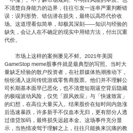
不清楚自身能力的边界，往往引发一连串严重判断错
误：误判形势、错估潜在损失，最终以高昂代价收
场。这道理看似简单，却极其深刻——知识与经验的
缺失，会让人在不确定的现实中用错方法，付出沉重
代价。
市场上这样的案例屡见不鲜。2021年美国
GameStop meme股事件就是最典型的写照。当时大
量缺乏经验的散户投资者，在社群媒体热潮推动下，
纷纷涌入这间传统游戏零售商股票。他们并不理解公
司长期基本面早已恶化，也不清楚短期逼空背后隐藏
的极端波动风险，仅凭「跟风效应」与「快速致富」
的幻想，在高位大量买入。结果股价在短时间内急涨
后迅速暴跌，许多新手不仅血本无归，更有部分人透
过借贷加码，最终损失远超本金。这场事件充分显
示，当热情凌驾于理解之上，往往只能换来沉痛的教