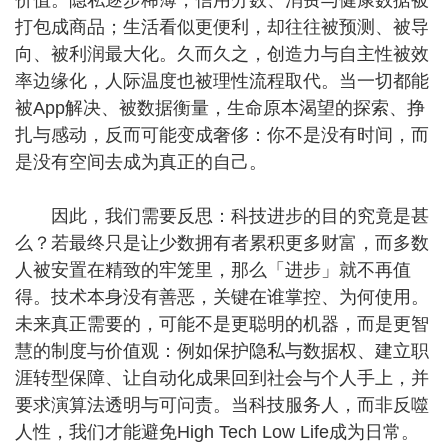
价值。隐私逐步稀薄，信用分数、消费与健康数据被
打包成商品；生活看似更便利，却往往被预测、被导
向、被利润最大化。久而久之，创造力与自主性被效
率边缘化，人际温度也被理性流程取代。当一切都能
被App解决、被数据衡量，生命原本渴望的探索、挣
扎与感动，反而可能变成奢侈：你不是没有时间，而
是没有空间去成为真正的自己。
因此，我们需要反思：科技进步的目的究竟是甚
么？若最终只是让少数拥有者累积更多财富，而多数
人被安置在精致的牢笼里，那么「进步」就不再值
得。技术本身没有善恶，关键在谁掌控、为何使用。
未来真正需要的，可能不是更聪明的机器，而是更智
慧的制度与价值观：例如保护隐私与数据权、建立职
涯转型保障、让自动化成果回到社会与个人手上，并
要求演算法透明与可问责。当科技服务人，而非反噬
人性，我们才能避免High Tech Low Life成为日常。