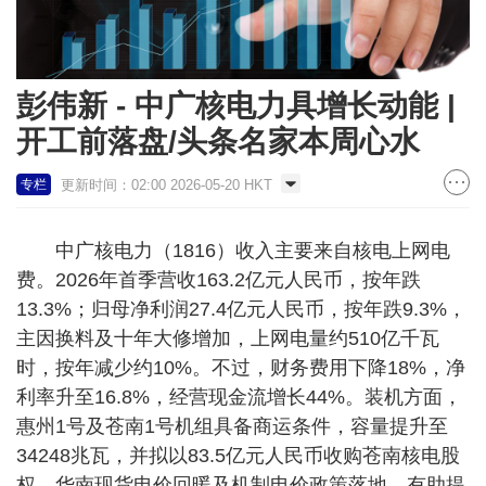
彭伟新 - 中广核电力具增长动能 |
开工前落盘/头条名家本周心水
更新时间：02:00 2026-05-20 HKT
专栏
中广核电力（1816）收入主要来自核电上网电
费。2026年首季营收163.2亿元人民币，按年跌
13.3%；归母净利润27.4亿元人民币，按年跌9.3%，
主因换料及十年大修增加，上网电量约510亿千瓦
时，按年减少约10%。不过，财务费用下降18%，净
利率升至16.8%，经营现金流增长44%。装机方面，
惠州1号及苍南1号机组具备商运条件，容量提升至
34248兆瓦，并拟以83.5亿元人民币收购苍南核电股
权。华南现货电价回暖及机制电价政策落地，有助提