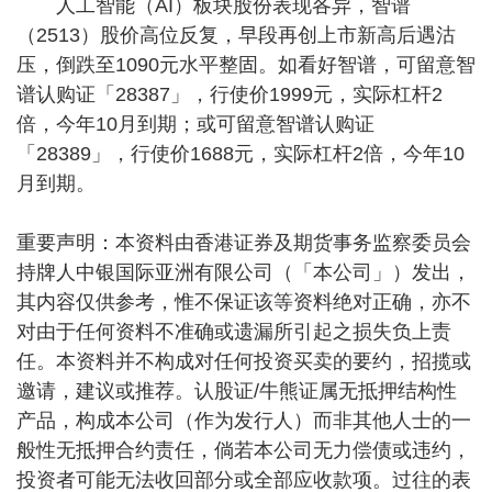
人工智能（AI）板块股份表现各异，智谱
（2513）股价高位反复，早段再创上市新高后遇沽
压，倒跌至1090元水平整固。如看好智谱，可留意智
谱认购证「28387」，行使价1999元，实际杠杆2
倍，今年10月到期；或可留意智谱认购证
「28389」，行使价1688元，实际杠杆2倍，今年10
月到期。
重要声明：本资料由香港证券及期货事务监察委员会
持牌人中银国际亚洲有限公司（「本公司」）发出，
其内容仅供参考，惟不保证该等资料绝对正确，亦不
对由于任何资料不准确或遗漏所引起之损失负上责
任。本资料并不构成对任何投资买卖的要约，招揽或
邀请，建议或推荐。认股证/牛熊证属无抵押结构性
产品，构成本公司（作为发行人）而非其他人士的一
般性无抵押合约责任，倘若本公司无力偿债或违约，
投资者可能无法收回部分或全部应收款项。过往的表