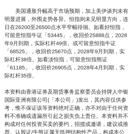
美国通胀升幅高于市场预期，加上美伊谈判未有
明显进展，外围走势各异。恒指则未见明显方向，连
日在26200至26500点水平窄幅徘徊。如看好恒指，
可留意恒指牛证「53445」，收回价25888点，2028
年9月到期，实际杠杆49倍。或可留意恒指牛证
「68525」，收回价25670点，2028年9月到期，实
际杠杆38倍。如看淡恒指，可留意恒指熊证
「61185」，收回价26905点，2028年4月到期，实
际杠杆35倍。
本资料由香港证券及期货事务监察委员会持牌人中银
国际亚洲有限公司(「本公司」)发出，其内容仅供参
考，惟不保证该等资料绝对正确，亦不对由于任何资
料不准确或遗漏所引起之损失负上责任。本资料并不
构成对任何投资买卖的要约，招揽或邀请，建议或推
荐。认股证/牛熊证属无抵押结构性产品，构成本公