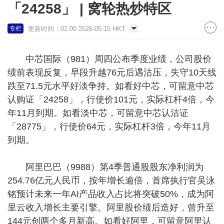
「24258」 | 窝轮热炒特区
更新时间：02:00 2026-05-15 HKT
专栏
中芯国际（981）周四公布季度业绩，公司股价
绩前表现反复，早段升越76元后遇沽压，失守10天线
跌至71.5元水平好淡争持。如看好中芯，可留意中芯
认购证「24258」，行使价101元，实际杠杆4倍，今
年11月到期。如看淡中芯，可留意中芯认沽证
「28775」，行使价64元，实际杠杆3倍，今年11月
到期。
阿里巴巴（9988）第4季普通股股东净利润为
254.76亿元人民币，按年增长逾倍，首席执行官吴泳
铭预计未来一年AI产品收入占比将突破50%，成为阿
里云收入增长主要引擎。阿里股价绩后造好，曾升至
144元创两个多月新高。如看好阿里，可留意阿里认