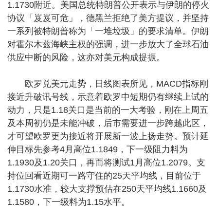
1.1730附近。美国总统特朗普公开表示与伊朗的停火
协议「岌岌可危」，德黑兰拒绝了美方提议，并坚持
一系列被特朗普称为「一堆垃圾」的要求清单。伊朗
对霍尔木兹海峡主权的强调，进一步放大了全球石油
供应中断的风险，这亦对美元构成提振。
欧罗兑美元走势，日线图表所见，MACD指标刚
接近升破讯号线，示意着欧罗中短期仍有继续上试的
动力，只是1.18关口是当前的一大考验，刚在上周五
及本周初仍是未能冲破，后市需要进一步跨越此区，
才可望欧罗更为接近将开展新一波上扬走势。预计延
伸目标先参考4月高位1.1849，下一级阻力料为
1.1930及1.20关口，再而将测试1月高位1.2079。支
持位回看近期可一路守住的25天平均线，目前位于
1.1730水准，较大支撑预估在250天平均线1.1660及
1.1580，下一级料为1.15水平。