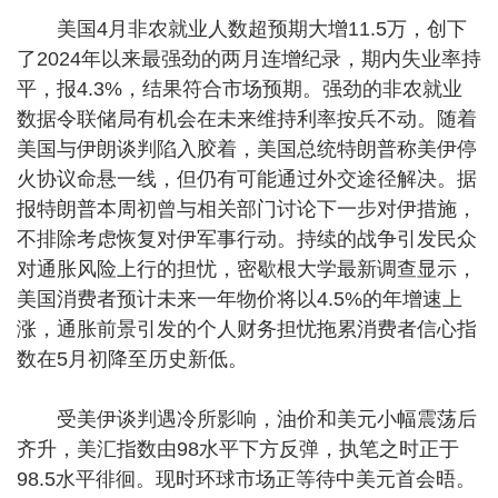
美国4月非农就业人数超预期大增11.5万，创下
了2024年以来最强劲的两月连增纪录，期内失业率持
平，报4.3%，结果符合市场预期。强劲的非农就业
数据令联储局有机会在未来维持利率按兵不动。随着
美国与伊朗谈判陷入胶着，美国总统特朗普称美伊停
火协议命悬一线，但仍有可能通过外交途径解决。据
报特朗普本周初曾与相关部门讨论下一步对伊措施，
不排除考虑恢复对伊军事行动。持续的战争引发民众
对通胀风险上行的担忧，密歇根大学最新调查显示，
美国消费者预计未来一年物价将以4.5%的年增速上
涨，通胀前景引发的个人财务担忧拖累消费者信心指
数在5月初降至历史新低。
受美伊谈判遇冷所影响，油价和美元小幅震荡后
齐升，美汇指数由98水平下方反弹，执笔之时正于
98.5水平徘徊。现时环球市场正等待中美元首会晤。