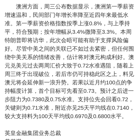
澳洲方面，周三公布数据显示，澳洲第一季薪资
增速温和，民间部门年增长率降至近四年来最低水
准。第一季薪资价格指数按季上涨0.8%，与上季持
平，符合预期；按年增幅从3.4%微降至3.3%。本周
特朗普即将访华，此次会晤可能有助于支撑风险偏
好。尽管中美之间的关联已不如过去紧密，但任何围
绕中美关系的情绪改善，估计将对澳元构成利好。澳
元兑美元过去两周汇价大致于0.72水准遇阻，随着上
周三终于出现破位，若后市仍可持稳此区之上，料见
澳元将会延伸新一浪升势。若果以近月约100点的争
持幅度计算，首个目标可先看至0.73。预计之后进一
步阻力为0.7380及0.75水准。支持位先会回看0.72，
关键则为0.71水准，附近亦见25天平均线在0.7140，
较大支持料为100天平均线0.6970及0.6800水平。
英皇金融集团业务总裁