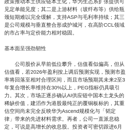
政策推动本土供应链本土化，华为生态系扩张提供可
见定单能见度；其二是上游材料（玻纤布等）供给瓶
颈短期难以完全缓解，支持ASP与毛利率持续；其三
是公司规模与垂直整合形成护城河，在高阶CCL领域
的市占率与定价能力相对稳固。
基本面呈强劲韧性
公司股价从早前低位攀升，估值看似偏高，但从
估值看，若2026年盈利按上调后预测实现，预测市盈
率将回落至相对合理区间，而且市场预期其未来2至3
年复合增长率维持在30%以上，PEG指标仍具吸引
力。其次，市场正逐步确认AI供应链中国本土龙头的
稀缺价值，建滔作为港股最纯正的覆铜板标的，其重
估空间尚未完全反映华为Ascend规模化与「韬定
律」带来的先进材料需求。再者，公司一直派息稳
定，可说是高增长的收息股。投资者可密切跟进6月