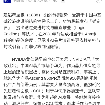
更新时间：02:00 2026-05-27 HKT
专栏
建滔积层板（1888）股价持续强势，受惠于中国AI基
础设施建设的结构性需求上升。华为最新发布「韬定
律」，提出透过先进封装与垂直堆叠（Logic
Folding）等技术，在2031年前达成相当于1.4nm制
程的电晶体密度，显示其AI晶片演进将更依赖材料与
封装创新，而非仅靠制程微缩。
NVIDIA黄仁勋早前也公开表示，NVIDIA已「大
致让出」中国AI晶片市场予华为。作为晶片供应链最
上层的建滔积层板，整体发展是直接利好。事实上，
就以华为产品Ascend 950PR及后续950系列的规模
化生产与部署为例，其需要大量高频高速、低损耗的
先进覆铜面板（CCL）用于AI伺服器加速卡、互联背
板及超节点集群。华为引起的AI发展，将继续直接拉
动上游玻纤布、铜箔及CCL需求，而建滔作为全球主