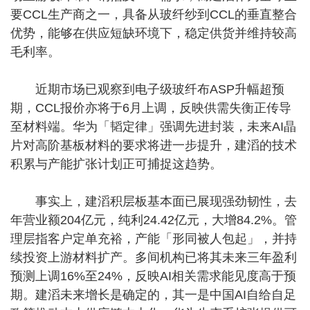
要CCL生产商之一，具备从玻纤纱到CCL的垂直整合
优势，能够在供应短缺环境下，稳定供货并维持较高
毛利率。
近期市场已观察到电子级玻纤布ASP升幅超预
期，CCL报价亦将于6月上调，反映供需失衡正传导
至材料端。华为「韬定律」强调先进封装，未来AI晶
片对高阶基板材料的要求将进一步提升，建滔的技术
积累与产能扩张计划正可捕捉这趋势。
事实上，建滔积层板基本面已展现强劲韧性，去
年营业额204亿元，纯利24.42亿元，大增84.2%。管
理层指客户定单充裕，产能「形同被人包起」，并持
续投资上游材料扩产。多间机构已将其未来三年盈利
预测上调16%至24%，反映AI相关需求能见度高于预
期。建滔未来增长是确定的，其一是中国AI自给自足