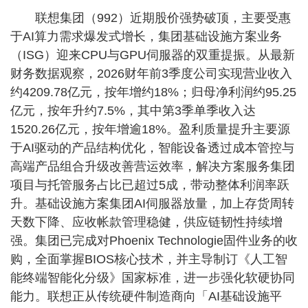
联想集团（992）近期股价强势破顶，主要受惠
于AI算力需求爆发式增长，集团基础设施方案业务
（ISG）迎来CPU与GPU伺服器的双重提振。从最新
财务数据观察，2026财年前3季度公司实现营业收入
约4209.78亿元，按年增约18%；归母净利润约95.25
亿元，按年升约7.5%，其中第3季单季收入达
1520.26亿元，按年增逾18%。盈利质量提升主要源
于AI驱动的产品结构优化，智能设备透过成本管控与
高端产品组合升级改善营运效率，解决方案服务集团
项目与托管服务占比已超过5成，带动整体利润率跃
升。基础设施方案集团AI伺服器放量，加上存货周转
天数下降、应收帐款管理稳健，供应链韧性持续增
强。集团已完成对Phoenix Technologie固件业务的收
购，全面掌握BIOS核心技术，并主导制订《人工智
能终端智能化分级》国家标准，进一步强化软硬协同
能力。联想正从传统硬件制造商向「AI基础设施平