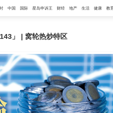
时
中国
国际
星岛申诉王
财经
地产
生活
健康
教
143」 | 窝轮热炒特区