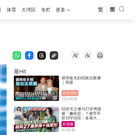
繁
简
育
体育
大湾区
专栏
更多
最Hit
谢伟俊夫妇拟效法蔡澜
｜周显
投资理财
15小时前
63岁关之琳与27岁男模
爆「嫲孙恋」？激罕开
腔19字回应：多谢大家
挂念近况
影视圈
9小时前