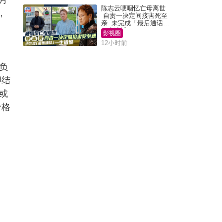
陈志云哽咽忆亡母离世
，
自责一决定间接害死至
亲 未完成「最后通话」
一生遗憾
影视圈
12小时前
负
押结
或
价格