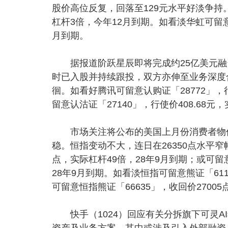
股价高位反复，回落至129元水平好淡争持。
杠杆3倍，今年12月到期。如看淡华虹可留意认
月到期。
据报道阶跃星辰即将完成约25亿美元融资，
时已入股并持续跟投，双方亦伸至业务深度合
徊。如看好腾讯可留意认购证「28772」，
留意认沽证「27140」，行使价408.68元
市场关注将公布的美国上月份消费者物价
稳。恒指变动不大，连日在26350点水平窄幅
点，实际杠杆49倍，28年9月到期；或可留意
28年9月到期。如看淡恒指可留意熊证「611
可留意恒指熊证「66635」，收回价2700
快手（1024）回应有关分拆旗下可灵AI
资产及业务方案，其中或涉及引入外部融资，