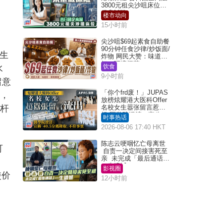
3800元租尖沙咀床位｜
租盘Million
楼市动向
15小时前
尖沙咀$69起素食自助餐
90分钟任食沙律/炒饭面/
生
炸物 网民大赞：味道
好，环境阔落
饮食
水
9小时前
留意
「你个frd废！」JUPAS
」，
放榜炫耀港大医科Offer
杠杆
名校女生嚣张留言惹众
怒 医学院澄清：宣称
时事热话
「40.5分获录取」不符事
2026-08-06 17:40 HKT
实｜Juicy叮
陈志云哽咽忆亡母离世
可
自责一决定间接害死至
亲 未完成「最后通话」
一生遗憾
影视圈
使价
12小时前