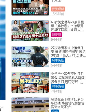
｜周显
投资理财
15小时前
63岁关之琳与27岁男模
爆「嫲孙恋」？激罕开
腔19字回应：多谢大家
挂念近况
影视圈
9小时前
27岁港男家道中落做保
安 惨遭旧同学嘲笑 挨足
3年遇「高人」指点 终辞
职宣告「转做一事」｜
时事热话
Juicy叮
5小时前
小学毕业30年突约月月
聚会 过度热情惹人质疑
另有目的 网民拆解「扮
熟」4大动机｜Juicy叮
时事热话
7小时前
珍惜生命｜荃湾15岁少
年堕楼 事前曾报警预告
昏迷送院不治
虹
突发