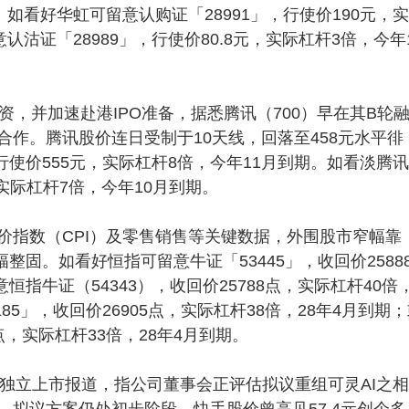
如看好华虹可留意认购证「28991」，行使价190元，
沽证「28989」，行使价80.8元，实际杠杆3倍，今年
并加速赴港IPO准备，据悉腾讯（700）早在其B轮
作。腾讯股价连日受制于10天线，回落至458元水平徘
行使价555元，实际杠杆8倍，今年11月到期。如看淡腾
，实际杠杆7倍，今年10月到期。
指数（CPI）及零售销售等关键数据，外围股市窄幅靠
整固。如看好恒指可留意牛证「53445」，收回价2588
恒指牛证（54343），收回价25788点，实际杠杆40倍
85」，收回价26905点，实际杠杆38倍，28年4月到期
5点，实际杠杆33倍，28年4月到期。
独立上市报道，指公司董事会正评估拟议重组可灵AI之
拟议方案仍处初步阶段。快手股价曾高见57.4元创个多