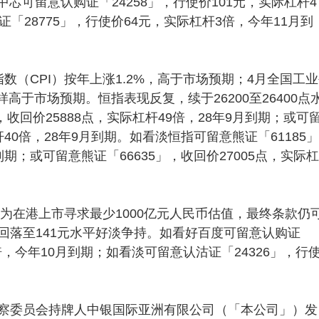
中芯可留意认购证「24258」，行使价101元，实际杠杆4
「28775」，行使价64元，实际杠杆3倍，今年11月到
CPI）按年上涨1.2%，高于市场预期；4月全国工业
样高于市场预期。恒指表现反复，续于26200至26400点
收回价25888点，实际杠杆49倍，28年9月到期；或可
杆40倍，28年9月到期。如看淡恒指可留意熊证「61185
到期；或可留意熊证「66635」，收回价27005点，实际
为在港上市寻求最少1000亿元人民币估值，最终条款仍
回落至141元水平好淡争持。如看好百度可留意认购证
杆4倍，今年10月到期；如看淡可留意认沽证「24326」，行
察委员会持牌人中银国际亚洲有限公司（「本公司」）发