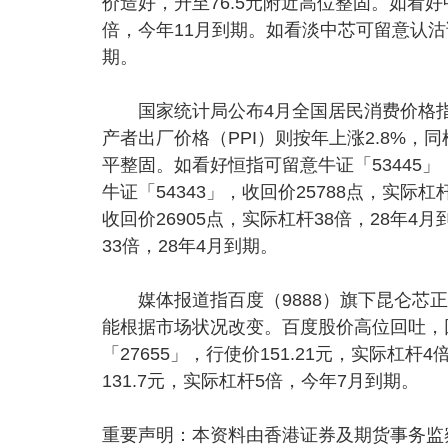
价造好，升至76.5元附近高位整固。如看好
倍，今年11月到期。如看淡中芯可留意认沽证
期。
国家统计局公布4月全国居民消费价格指数（
产者出厂价格（PPI）则按年上涨2.8%，同
平整固。如看好恒指可留意牛证「53445」，
牛证「54343」，收回价25788点，实际杠
收回价26905点，实际杠杆38倍，28年4月
33倍，28年4月到期。
媒体报道指百度（9888）旗下昆仑芯正
能根据市场状况改变。百度股价高位回吐，
「27655」，行使价151.21元，实际杠
131.7元，实际杠杆5倍，今年7月到期。
重要声明：本资料由香港证券及期货事务监