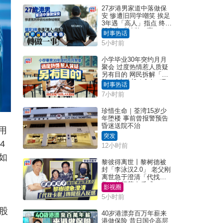
27岁港男家道中落做保
安 惨遭旧同学嘲笑 挨足
3年遇「高人」指点 终辞
职宣告「转做一事」｜
时事热话
Juicy叮
5小时前
小学毕业30年突约月月
聚会 过度热情惹人质疑
另有目的 网民拆解「扮
熟」4大动机｜Juicy叮
时事热话
7小时前
珍惜生命｜荃湾15岁少
年堕楼 事前曾报警预告
昏迷送院不治
用
突发
4
12小时前
如
黎彼得离世丨黎树德被
封「李泳汉2.0」 老父刚
离世急于澄清「代找卡
数」传闻惹人反感
影视圈
5小时前
股
40岁港漂弃百万年薪来
港做保险 昔日国企高层