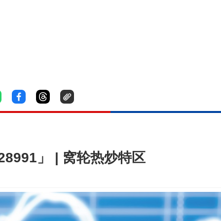
8991」 | 窝轮热炒特区