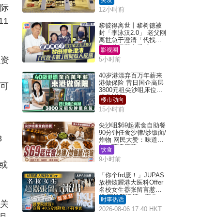
实际
12小时前
11
黎彼得离世丨黎树德被
封「李泳汉2.0」 老父刚
离世急于澄清「代找卡
数」传闻惹人反感
影视圈
融资
5小时前
40岁港漂弃百万年薪来
港做保险 昔日国企高层
讯可
3800元租尖沙咀床位｜
租盘Million
楼市动向
15小时前
尖沙咀$69起素食自助餐
90分钟任食沙律/炒饭面/
8
炸物 网民大赞：味道
好，环境阔落
饮食
，
9小时前
；或
「你个frd废！」JUPAS
放榜炫耀港大医科Offer
名校女生嚣张留言惹众
怒 医学院澄清：宣称
时事热话
相关
「40.5分获录取」不符事
2026-08-06 17:40 HKT
实｜Juicy叮
月