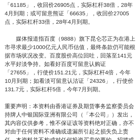
「61185」，收回价26905点，实际杠杆38倍，28年
4月到期；或可留意熊证「66635」，收回价27005
点，实际杠杆33倍，28年4月到期。
媒体报道指百度（9888）旗下昆仑芯正为在港上
市寻求最少1000亿元人民币估值，最终条款仍可能根
据市场状况改变。百度股价高位回吐，回落至141元
水平好淡争持。如看好百度可留意认购证
「27655」，行使价151.21元，实际杠杆4倍，今年
10月到期；如看淡可留意认沽证「24326」，行使价
131.7元，实际杠杆5倍，今年7月到期。
重要声明：本资料由香港证券及期货事务监察委员会
持牌人中银国际亚洲有限公司（「本公司」）发出，
其内容仅供参考，惟不保证该等资料绝对正确，亦不
对由于任何资料不准确或遗漏所引起之损失负上责
任。本资料并不构成对任何投资买卖的要约，招揽或