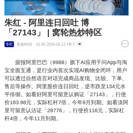
朱红 - 阿里连日回吐 博
「27143」 | 窝轮热炒特区
更新时间：02:00 2026-05-12 HKT
专栏
据报阿里巴巴（9988）旗下AI应用千问App与淘
宝全面互通，是行业内首次实现AI购物全闭环，用户
可以透过自然语言对话完成商品发现、比较、下单、
售后等操作。阿里股价连日回吐，逆市跌至134元水
平徘徊。如看好阿里可留意认购证「27143」，行使
价183.98元，实际杠杆7倍，今年9月到期。如看淡阿
里可留意认沽证「28776」，行使价116元，实际杠
杆4倍，今年11月到期。