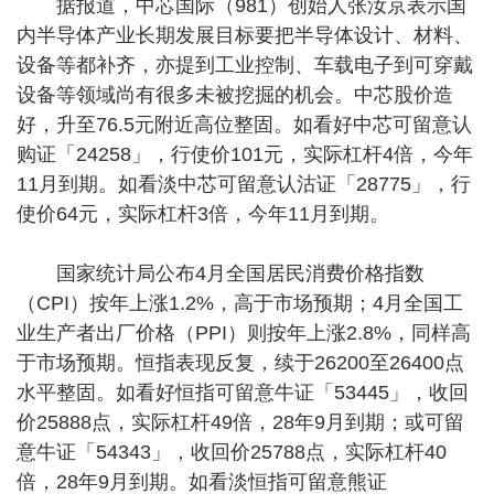
据报道，中芯国际（981）创始人张汝京表示国
内半导体产业长期发展目标要把半导体设计、材料、
设备等都补齐，亦提到工业控制、车载电子到可穿戴
设备等领域尚有很多未被挖掘的机会。中芯股价造
好，升至76.5元附近高位整固。如看好中芯可留意认
购证「24258」，行使价101元，实际杠杆4倍，今年
11月到期。如看淡中芯可留意认沽证「28775」，行
使价64元，实际杠杆3倍，今年11月到期。
国家统计局公布4月全国居民消费价格指数
（CPI）按年上涨1.2%，高于市场预期；4月全国工
业生产者出厂价格（PPI）则按年上涨2.8%，同样高
于市场预期。恒指表现反复，续于26200至26400点
水平整固。如看好恒指可留意牛证「53445」，收回
价25888点，实际杠杆49倍，28年9月到期；或可留
意牛证「54343」，收回价25788点，实际杠杆40
倍，28年9月到期。如看淡恒指可留意熊证