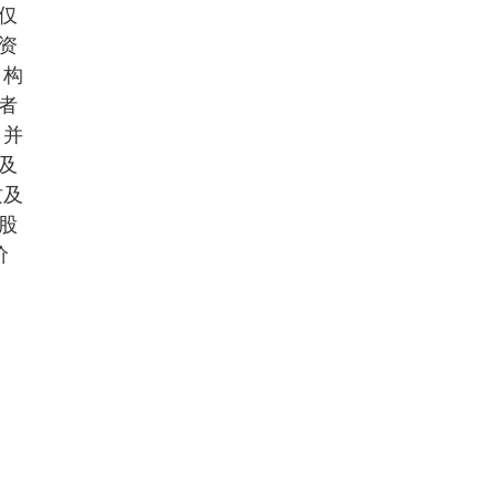
仅
资
，构
者
，并
及
质及
股
价