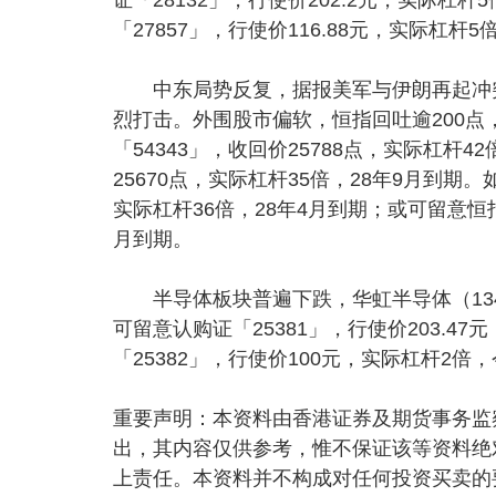
「27857」，行使价116.88元，实际杠杆
中东局势反复，据报美军与伊朗再起冲突
烈打击。外围股市偏软，恒指回吐逾200点
「54343」，收回价25788点，实际杠杆4
25670点，实际杠杆35倍，28年9月到期。
实际杠杆36倍，28年4月到期；或可留意恒指熊
月到期。
半导体板块普遍下跌，华虹半导体（1347
可留意认购证「25381」，行使价203.
「25382」，行使价100元，实际杠杆2倍
重要声明：本资料由香港证券及期货事务监
出，其内容仅供参考，惟不保证该等资料绝
上责任。本资料并不构成对任何投资买卖的