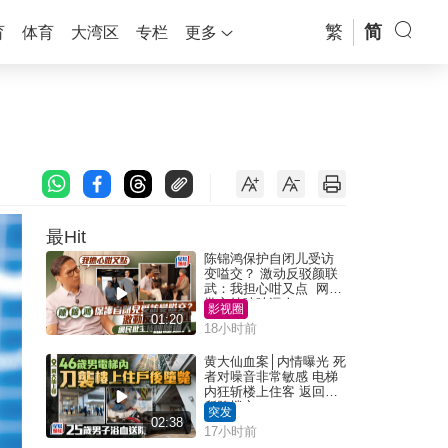
繁
简
育
体育
大湾区
专栏
更多
最Hit
陈锦鸿保护自闭儿受访
变嗌交？ 激动反驳颜联
武：我担心咁又点 网民
批主持咄咄逼人
影视圈
01:20
18小时前
黄大仙血案│内情曝光 死
者对噪音非常敏感 电梯
内狂斩楼上住客 返回住
所堕楼亡
突发
02:38
17小时前