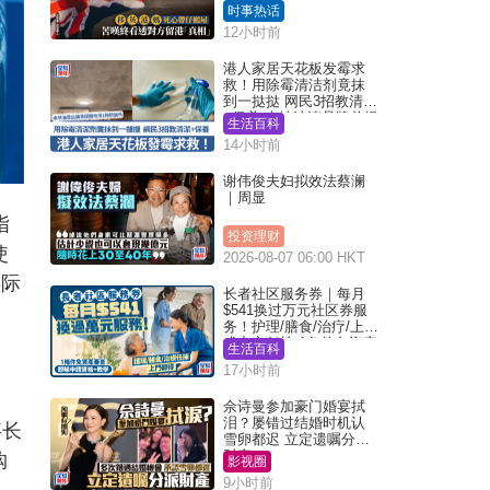
背叛 苦叹终看透对方留
时事热话
港「真相」｜Juicy叮
12小时前
港人家居天花板发霉求
救！用除霉清洁剂竟抹
到一挞挞 网民3招教清洁
+保养 本地油漆品牌曾提
生活百科
醒勿用1物防变色
14小时前
谢伟俊夫妇拟效法蔡澜
｜周显
指
投资理财
使
2026-08-07 06:00 HKT
实际
长者社区服务券｜每月
$541换过万元社区券服
务！护理/膳食/治疗/上门
或中心任拣 1条件免资产
生活百科
审查（附申请资格及教
17小时前
学）
佘诗曼参加豪门婚宴拭
泪？屡错过结婚时机认
事长
雪卵都迟 立定遗嘱分派
财产
购
影视圈
9小时前