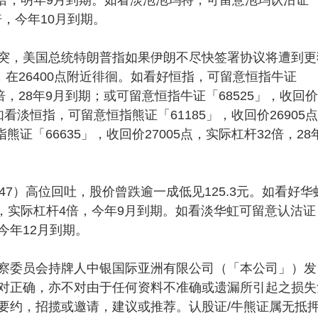
5倍，今年10月到期。
，美国总统特朗普指如果伊朗不尽快签署协议将遭到更
，在26400点附近徘徊。如看好恒指，可留意恒指牛证
2倍，28年9月到期；或可留意恒指牛证「68525」，收回价
如看淡恒指，可留意恒指熊证「61185」，收回价26905
证「66635」，收回价27005点，实际杠杆32倍，28
）高位回吐，股价曾跌逾一成低见125.3元。如看好华
47元，实际杠杆4倍，今年9月到期。如看淡华虹可留意认沽证
，今年12月到期。
察委员会持牌人中银国际亚洲有限公司（「本公司」）发
对正确，亦不对由于任何资料不准确或遗漏所引起之损失
要约，招揽或邀请，建议或推荐。认股证/牛熊证属无抵