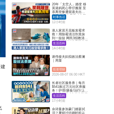
20年「太空人」婚变 移
英港妈死心带仔搬屋 至
亲离世惨遭留港夫出轨
背叛 苦叹终看透对方留
时事热话
港「真相」｜Juicy叮
12小时前
港人家居天花板发霉求
救！用除霉清洁剂竟抹
到一挞挞 网民3招教清洁
+保养 本地油漆品牌曾提
生活百科
醒勿用1物防变色
14小时前
谢伟俊夫妇拟效法蔡澜
｜周显
好建
投资理财
2026-08-07 06:00 HKT
长者社区服务券｜每月
$541换过万元社区券服
务！护理/膳食/治疗/上门
或中心任拣 1条件免资产
生活百科
审查（附申请资格及教
17小时前
学）
飞
佘诗曼参加豪门婚宴拭
泪？屡错过结婚时机认