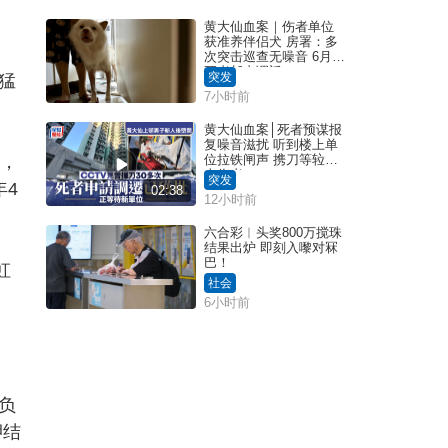
黄大仙血案｜伤者单位
获准养伴侣犬 房署：多
次突击巡查无噪音 6月批
死者邨内调迁
突发
猛
7小时前
黄大仙血案│死者预谋报
复噪音滋扰 听到楼上单
点，
位拉铁闸声 携刀等䢂伏
击伤者
突发
年4
02:38
12小时前
六合彩︱头奖800万搅珠
结果出炉 即刻入嚟对冧
巴！
虹
社会
6小时前
负
押结