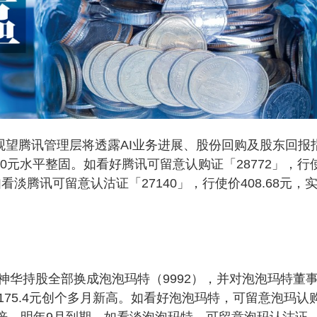
望腾讯管理层将透露AI业务进展、股份回购及股东回报
0元水平整固。如看好腾讯可留意认购证「28772」，行
看淡腾讯可留意认沽证「27140」，行使价408.68元，
持股全部换成泡泡玛特（9992），并对泡泡玛特董
75.4元创个多月新高。如看好泡泡玛特，可留意泡玛认
杠杆5倍，明年9月到期。如看淡泡泡玛特，可留意泡玛认沽证