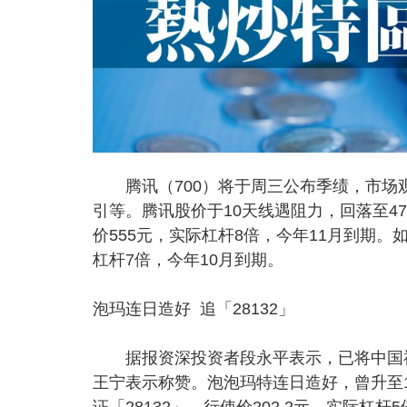
腾讯（700）将于周三公布季绩，市场观
引等。腾讯股价于10天线遇阻力，回落至47
价555元，实际杠杆8倍，今年11月到期。如
杠杆7倍，今年10月到期。
泡玛连日造好 追「28132」
据报资深投资者段永平表示，已将中国神华
王宁表示称赞。泡泡玛特连日造好，曾升至1
证「28132」，行使价202.2元，实际