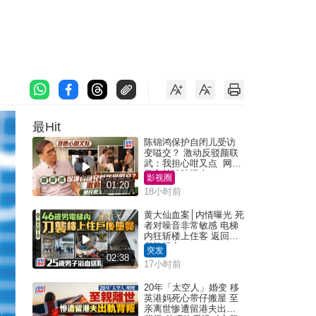
最Hit
陈锦鸿保护自闭儿受访
变嗌交？ 激动反驳颜联
武：我担心咁又点 网民
批主持咄咄逼人
影视圈
01:20
18小时前
黄大仙血案│内情曝光 死
者对噪音非常敏感 电梯
内狂斩楼上住客 返回住
所堕楼亡
突发
02:38
17小时前
20年「太空人」婚变 移
英港妈死心带仔搬屋 至
亲离世惨遭留港夫出轨