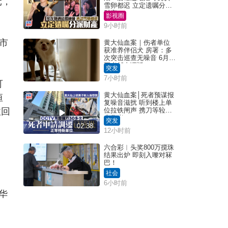
元，
雪卵都迟 立定遗嘱分派
财产
影视圈
9小时前
市
黄大仙血案｜伤者单位
获准养伴侣犬 房署：多
次突击巡查无噪音 6月批
死者邨内调迁
突发
7小时前
可
黄大仙血案│死者预谋报
恒
复噪音滋扰 听到楼上单
收回
位拉铁闸声 携刀等䢂伏
击伤者
突发
02:38
12小时前
六合彩︱头奖800万搅珠
结果出炉 即刻入嚟对冧
巴！
社会
6小时前
华