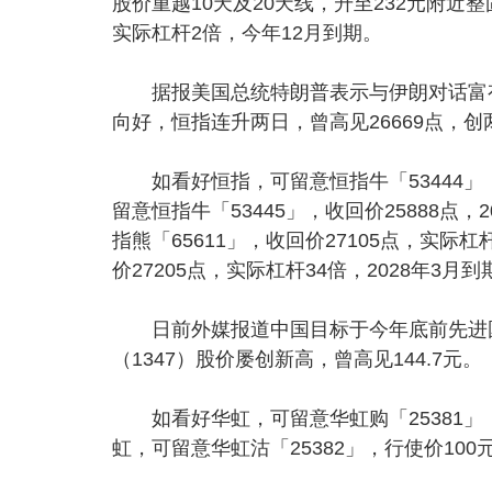
股价重越10天及20天线，升至232元附近整
实际杠杆2倍，今年12月到期。
据报美国总统特朗普表示与伊朗对话富有
向好，恒指连升两日，曾高见26669点，
如看好恒指，可留意恒指牛「53444」，收
留意恒指牛「53445」，收回价25888点
指熊「65611」，收回价27105点，实际杠
价27205点，实际杠杆34倍，2028年3月到
日前外媒报道中国目标于今年底前先进国
（1347）股价屡创新高，曾高见144.7元。
如看好华虹，可留意华虹购「25381」，
虹，可留意华虹沽「25382」，行使价10