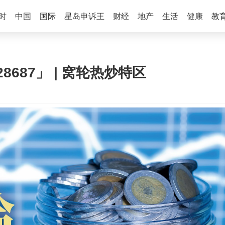
时
中国
国际
星岛申诉王
财经
地产
生活
健康
教
28687」 | 窝轮热炒特区