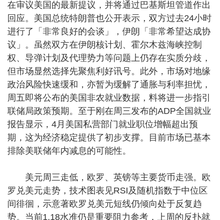
在审议美国的最新提议，并将通过巴基斯坦管道作出
回应。美国总统特朗普也公开表示，双方过去24小时
进行了「非常良好的会谈」，伊朗「非常希望达成协
议」。虽然双方在伊朗核计划、霍尔木兹海峡控制
权、导弹计划及代理势力等问题上仍存在实质分歧，
但市场显然选择先聚焦利好讯号。此外，市场对地缘
政治风险快速缓和，亦暂为缓解了通胀与利率担忧，
周五即将公布的美国非农就业数据，料将进一步指引
联储局政策预期。至于刚在周三发布的ADP全国就业
报告显示，4月美国私营部门就业职位增幅超出预
期，这为经济稳定提供了初步支撑。目前市场已基本
排除美联储年内减息的可能性。
美元周三走低，欧罗、英镑等主要货币走强。欧
罗兑美元走势，技术图表见RSI及随机指数于中位区
间徘徊，示意著欧罗兑美元短线仍倾向处于反复趋
势。当前1.18水准仍是重要阻力参考，上周的反扑就