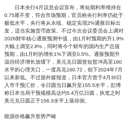
日本央行4月议息会议宣布，将短期利率维持在
0.75厘不变，符合市场预期，官员称央行利率仍处于
极低水平，央行将从永续、稳定实现2%通胀目标出
发，适当实施货币政策。不过今次会议委员会上调对
2026财年核心通胀预测中值，由1月时预期的升1.9%
大幅上调至2.8%，同时将今个财年的国内生产总值
预期，由1月时的增长1%下调至0.5%。通胀预期升
温但经济增长放缓下，美元兑日圆曾短暂冲高至160
水平的心理关口，一度高见160.72，创下2024年7月
以来新低。不过据外媒报道，日本官方曾于4月30日
入市干预汇价，令日圆当日飙升至155.5水平，彭博
称日本当局干预规模高达约5.4万亿日圆，执笔之时
美元兑日圆正于156.3水平上落徘徊。
能源价格飙升形势严峻