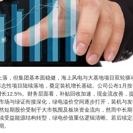
上落，但集团基本面稳健，海上风电与大基地项目双轮驱
标志性项目陆续落地，奠定装机增长基础。公司公布1月按
增长12.5%。财务层面看，补贴回收加速，现金流改善，
市场与绿证衔接深化，绿电溢价空间逐步打开，装机与发
然短期股价受制于大市氛围及板块资金流向，然而中长期
续受益能源结构转型，绿电价值重估逻辑清晰。若后续定
期。