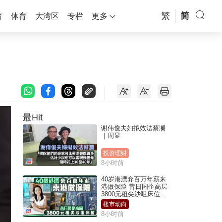
繁
简
育
体育
大湾区
专栏
更多
最Hit
谢伟俊夫妇拟效法蔡澜
｜周显
投资理财
8小时前
40岁港漂弃百万年薪来
港做保险 昔日国企高层
3800元租尖沙咀床位｜
租盘Million
楼市动向
8小时前