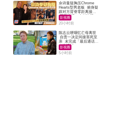
佘诗曼疑胸压Chrome
Hearts型男老板 俯身疑
跟对方背脊零距离接触
网民惊呼：企侧边唔
影视圈
得？
20小时前
陈志云哽咽忆亡母离世
自责一决定间接害死至
亲 未完成「最后通话」
一生遗憾
影视圈
5小时前