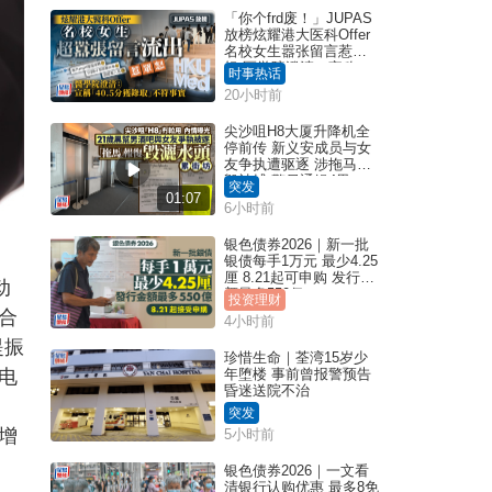
「你个frd废！」JUPAS
放榜炫耀港大医科Offer
名校女生嚣张留言惹众
怒 医学院澄清：宣称
时事热话
「40.5分获录取」不符事
20小时前
实｜Juicy叮
尖沙咀H8大厦升降机全
停前传 新义安成员与女
友争执遭驱逐 涉拖马刑
毁被捕 警另通缉4男
突发
01:07
6小时前
银色债券2026｜新一批
银债每手1万元 最少4.25
厘 8.21起可申购 发行金
动
额最多550亿
投资理财
合
4小时前
提振
珍惜生命｜荃湾15岁少
电
年堕楼 事前曾报警预告
昏迷送院不治
突发
增
5小时前
银色债券2026｜一文看
清银行认购优惠 最多8免