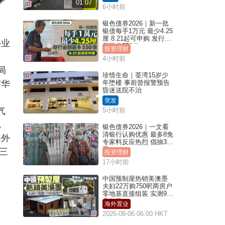
01:07
6小时前
银色债券2026｜新一批
银债每手1万元 最少4.25
厘 8.21起可申购 发行金
外业
额最多550亿
投资理财
4小时前
局
珍惜生命｜荃湾15岁少
与华
年堕楼 事前曾报警预告
昏迷送院不治
突发
气
5小时前
，
银色债券2026｜一文看
清银行认购优惠 最多8免
海外
专家料反应热烈 倡抽30
手
三
投资理财
17小时前
中国预制屋热销美澳墨
夫妇22万购750呎两房户
零地基直接组装 实测9个
月激赞
海外置业
2026-08-06 06:00 HKT