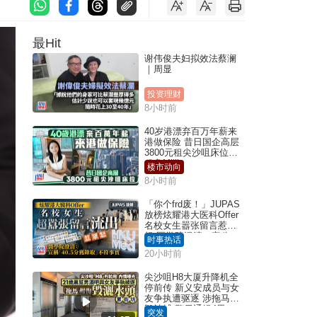
最Hit
谢伟俊夫妇拟效法蔡澜
｜周显
投资理财
8小时前
40岁港漂弃百万年薪来
港做保险 昔日国企高层
3800元租尖沙咀床位｜
租盘Million
楼市动向
8小时前
「你个frd废！」JUPAS
放榜炫耀港大医科Offer
名校女生嚣张留言惹众
怒 医学院澄清：宣称
时事热话
「40.5分获录取」不符事
20小时前
实｜Juicy叮
尖沙咀H8大厦升降机全
停前传 新义安成员与女
友争执遭驱逐 涉拖马刑
毁被捕 警另通缉4男
突发