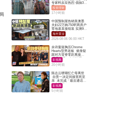
专家料反应热烈 倡抽30
手
投资理财
17小时前
局
中国预制屋热销美澳墨
夫妇22万购750呎两房户
零地基直接组装 实测9个
月激赞
海外置业
2026-08-06 06:00 HKT
佘诗曼疑胸压Chrome
Hearts型男老板 俯身疑
跟对方背脊零距离接触
网民惊呼：企侧边唔
影视圈
得？
20小时前
陈志云哽咽忆亡母离世
自责一决定间接害死至
亲 未完成「最后通话」
一生遗憾
影视圈
5小时前