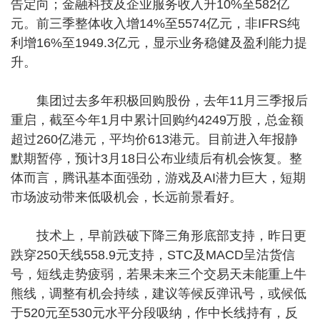
告定向；金融科技及企业服务收入升10%至582亿
元。前三季整体收入增14%至5574亿元，非IFRS纯
利增16%至1949.3亿元，显示业务稳健及盈利能力提
升。
集团过去多年积极回购股份，去年11月三季报后
重启，截至今年1月中累计回购约4249万股，总金额
超过260亿港元，平均价613港元。目前进入年报静
默期暂停，预计3月18日公布业绩后有机会恢复。整
体而言，腾讯基本面强劲，游戏及AI潜力巨大，短期
市场波动带来低吸机会，长远前景看好。
技术上，早前跌破下降三角形底部支持，昨日更
跌穿250天线558.9元支持，STC及MACD呈沽货信
号，短线走势疲弱，若果未来三个交易天未能重上牛
熊线，调整有机会持续，建议等候反弹讯号，或候低
于520元至530元水平分段吸纳，作中长线持有，反