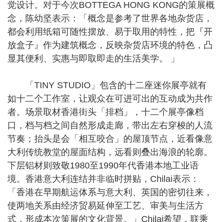
觉设计。对于今次BOTTEGA HONG KONG的策展概
念，陈幼坚表示：「概念是参考了世界各地杂货店，
都会利用纸箱可随性摆放、易于取用的特性，把『开
放盒子』作为建筑概念，反映杂货店环境的特色，凸
显其便利、实惠与即取即走的生活美学。 」
「TINY STUDIO」包含的十二座迷你展亭就有
如十二个工作室，让观众在可进可出的互动成为共作
者。场景取材香港街头「排档」，十二个展亭像档
口，档与档之间自然形成走廊，带出左右穿梭的人流
节奏；抬头是会「相互咬合」的屋顶节点，近看像意
大利传统教堂的屋面结构，远看则叠出海浪的轮廓。
下层铝材则致敬1980至1990年代香港本地工业语
境。香港意大利连结并非临时拼贴，Chilai表示：
「香港在早期航运体系与意大利、英国的密切往来，
使两地关系由经济贸易延伸至工艺、审美与生活方
式，形成本次策展的文化背景。」Chilai希望，联乘