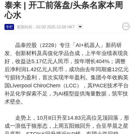
泰来 | 开工前落盘/头条名家本周
心水
更新时间：02:00 2025-12-08 HKT
专栏
晶泰控股（2228）专注「AI+机器人」新药研
发、创新材料及高值化学品合成，上半年业绩表现良
好，收益达5.17亿元人民币，按年增长404%；调整
后净利润1.42亿元人民币，成功由去年同期逾12亿元
亏损转为盈利，首次实现半年盈利。集团今年收购英
国Liverpool ChiroChem（LCC），其PACE技术平台
补足化学探索不足，为AI模型提供海量数据，筑牢技
术壁垒。
走势上，10月8日升至14.83元高位见顶回落，形
成一浪低于狼形态，上周五阳烛回升，合呈早晨之星
见底型，STC%K回升接近%D线，有望止跌回稳，