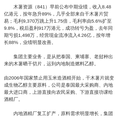
木薯资源（841）早前公布中期业绩，收入8.48
亿港元，按年急升89%，几乎全部来自干木薯片贸
易；毛利9,370万跳上升1.75倍，毛利率由5.6%扩至
9.8%，税后盈利917万港元，成功转亏为盈，去年同
期亏损1,498万，经营现金流净流入4.26亿，按年增
长88%，业绩明显改善。
集团主要业务，是从把泰国、柬埔寨、老挝种出
来的木薯晒干切片，运到内地制造燃料乙醇。
由2006年国家禁止用玉米造酒精开始，干木薯片就变
成生物乙醇主要原料，公司是泰国最大采购商、内地
最大进口商，上游直接向农民采购、下游直接功课给
酒精厂。
内地酒精厂复工扩产，原料需求明显增长，集团