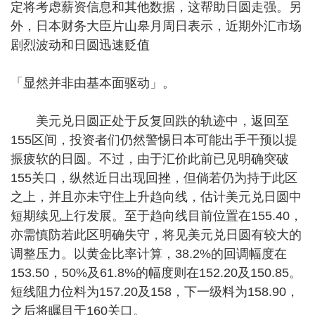
定将考虑薪资信息和其他数据，这帮助日圆走强。另
外，日本财务大臣片山皋月周日表示，近期外汇市场
剧烈波动和日圆迅速贬值
「显然并非由基本面驱动」。
美元兑日圆正处于反复回跌的轨迹中，返回至
155区间，投资者们仍然警惕日本可能出手干预以提
振疲软的日圆。不过，由于汇价此前已见明确突破
155关口，纵然近日出现回挫，但倘若仍为持于此区
之上，并且亦未守住上升趋向线，估计美元兑日圆中
短期续见上行发展。至于趋向线目前位置在155.40，
亦需慎防若此区明确失守，将见美元兑日圆有较大的
调整压力。以黄金比率计算，38.2%的回调幅度在
153.50，50%及61.8%的幅度则在152.20及150.85。
短线阻力位料为157.20及158，下一级料为158.90，
之后将瞩目于160关口。