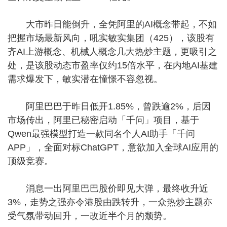
大市昨日能倒升，全凭阿里的AI概念带起，不如
把握市场最新风向，吼实敏实集团（425），该股有
齐AI上游概念、机械人概念几大热炒主题，更吸引之
处，是该股动态市盈率仅约15倍水平，在内地AI基建
需求爆发下，敏实潜在憧憬不容忽视。
阿里巴巴于昨日低开1.85%，曾跌逾2%，后因
市场传出，阿里已秘密启动「千问」项目，基于
Qwen最强模型打造一款同名个人AI助手「千问
APP」，全面对标ChatGPT，意欲加入全球AI应用的
顶级竞赛。
消息一出阿里巴巴股价即见大弹，最终收升近
3%，走势之强亦令港股由跌转升，一众热炒主题亦
受气氛带动回升，一改近半个月的颓势。