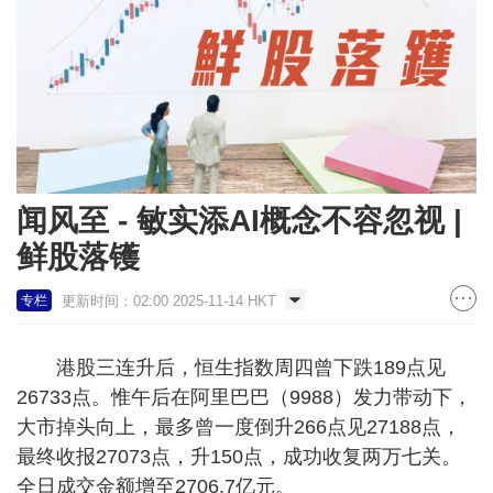
闻风至 - 敏实添AI概念不容忽视 |
鲜股落镬
更新时间：02:00 2025-11-14 HKT
专栏
港股三连升后，恒生指数周四曾下跌189点见
26733点。惟午后在阿里巴巴（9988）发力带动下，
大市掉头向上，最多曾一度倒升266点见27188点，
最终收报27073点，升150点，成功收复两万七关。
全日成交金额增至2706.7亿元。