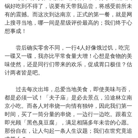
锅好吃到不得了，说要有天带我品尝，将感受前所未
有的震撼。而这次到达南京，正式的第一餐，就是网
上搜寻当地，哪一间是星级评价最高的；我们终于心
想事成！
尝后确实零舍不同，一行4人好像饿过饥，吃完
一碟又一碟，我亦比平常食量大增！心想是食物的美
味使然，还是同行们带来的欢乐，促成胃口极佳？估
计两者皆是吧。
过去每次出埠，总爱当地美食，即使美味与否，
都是必须一试！「夫子庙」是必去景点，沿途林立南
京小吃。而各人对串烧一向情有独钟，因此我们第一
时间，买了一筒分量的串烧，一边行一边吃。跟着立
即光顾「黑色臭豆腐」，满足相隔多年未尝的心愿。
那份自在，让人勾起一条人生议题；我们在世究竟追