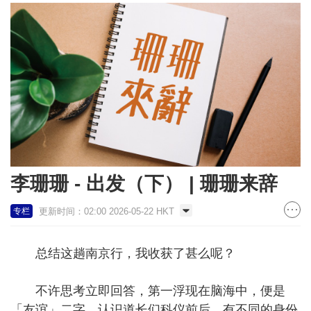
李珊珊 - 出发（下） | 珊珊来辞
更新时间：02:00 2026-05-22 HKT
专栏
总结这趟南京行，我收获了甚么呢？
不许思考立即回答，第一浮现在脑海中，便是
「友谊」二字。认识道长们科仪前后，有不同的身份