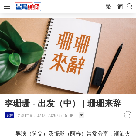
繁
简
李珊珊 - 出发（中） | 珊珊来辞
更新时间：02:00 2026-05-15 HKT
专栏
导演（舅父）及摄影（阿春）常常分享，潮汕火