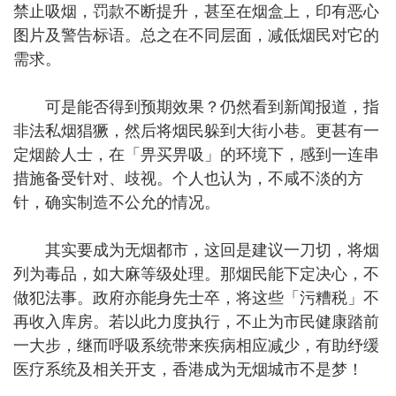
禁止吸烟，罚款不断提升，甚至在烟盒上，印有恶心
图片及警告标语。总之在不同层面，减低烟民对它的
需求。
可是能否得到预期效果？仍然看到新闻报道，指
非法私烟猖獗，然后将烟民躲到大街小巷。更甚有一
定烟龄人士，在「畀买畀吸」的环境下，感到一连串
措施备受针对、歧视。个人也认为，不咸不淡的方
针，确实制造不公允的情况。
其实要成为无烟都市，这回是建议一刀切，将烟
列为毒品，如大麻等级处理。那烟民能下定决心，不
做犯法事。政府亦能身先士卒，将这些「污糟税」不
再收入库房。若以此力度执行，不止为市民健康踏前
一大步，继而呼吸系统带来疾病相应减少，有助纾缓
医疗系统及相关开支，香港成为无烟城市不是梦！