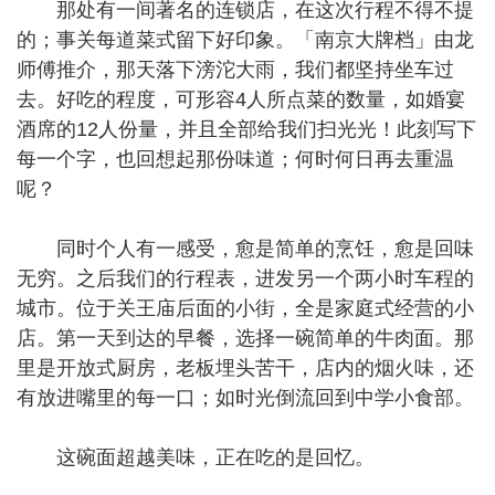
那处有一间著名的连锁店，在这次行程不得不提
的；事关每道菜式留下好印象。「南京大牌档」由龙
师傅推介，那天落下滂沱大雨，我们都坚持坐车过
去。好吃的程度，可形容4人所点菜的数量，如婚宴
酒席的12人份量，并且全部给我们扫光光！此刻写下
每一个字，也回想起那份味道；何时何日再去重温
呢？
同时个人有一感受，愈是简单的烹饪，愈是回味
无穷。之后我们的行程表，进发另一个两小时车程的
城市。位于关王庙后面的小街，全是家庭式经营的小
店。第一天到达的早餐，选择一碗简单的牛肉面。那
里是开放式厨房，老板埋头苦干，店内的烟火味，还
有放进嘴里的每一口；如时光倒流回到中学小食部。
这碗面超越美味，正在吃的是回忆。