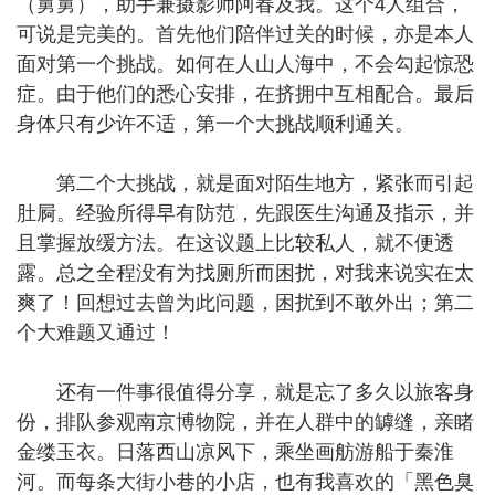
（舅舅），助手兼摄影师阿春及我。这个4人组合，
可说是完美的。首先他们陪伴过关的时候，亦是本人
面对第一个挑战。如何在人山人海中，不会勾起惊恐
症。由于他们的悉心安排，在挤拥中互相配合。最后
身体只有少许不适，第一个大挑战顺利通关。
第二个大挑战，就是面对陌生地方，紧张而引起
肚屙。经验所得早有防范，先跟医生沟通及指示，并
且掌握放缓方法。在这议题上比较私人，就不便透
露。总之全程没有为找厕所而困扰，对我来说实在太
爽了！回想过去曾为此问题，困扰到不敢外出；第二
个大难题又通过！
还有一件事很值得分享，就是忘了多久以旅客身
份，排队参观南京博物院，并在人群中的罅缝，亲睹
金缕玉衣。日落西山凉风下，乘坐画舫游船于秦淮
河。而每条大街小巷的小店，也有我喜欢的「黑色臭