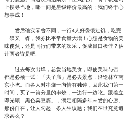
上搜寻当地，哪一间是星级评价最高的；我们终于心
想事成！
尝后确实零舍不同，一行4人好像饿过饥，吃完
一碟又一碟，我亦比平常食量大增！心想是食物的美
味使然，还是同行们带来的欢乐，促成胃口极佳？估
计两者皆是吧。
过去每次出埠，总爱当地美食，即使美味与否，
都是必须一试！「夫子庙」是必去景点，沿途林立南
京小吃。而各人对串烧一向情有独钟，因此我们第一
时间，买了一筒分量的串烧，一边行一边吃。跟着立
即光顾「黑色臭豆腐」，满足相隔多年未尝的心愿。
那份自在，让人勾起一条人生议题；我们在世究竟追
求甚么？