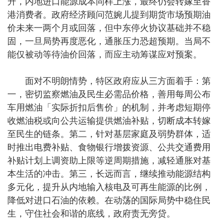
升，内地进口能源成本同样上涨，最终仍会转嫁至香
港消费者。政府经济顾问范婉儿提到期货市场预期油
价未来一两个月或回落，但中东停火协议基础并不稳
固，一旦局势再度恶化，通胀压力恐超预期。当局不
能仅被动等待油价回落，而应主动筹谋应对预案。
面对不明朗情势，特区政府应从三方面着手：第
一，密切监察燃油及民生必需品价格，善用每周公布
车用燃油「实际折扣后售价」的机制，并考虑短期停
收燃油税或向公共运输提供燃油补贴，切断成本转嫁
至民生的链条。第二，针对基层家庭及弱势群体，适
时推出电费补贴、食物银行增拨资源、公共交通费用
补贴计划上调资助上限等逆周期措施，减轻通胀对基
本生活的冲击。第三，长远而言，继续推动能源结构
多元化，提升从内地输入核电及可再生能源的比例，
降低对进口石油的依赖。在动荡的国际局势中稳住民
生，守住社会和谐的底线，政府责无旁贷。