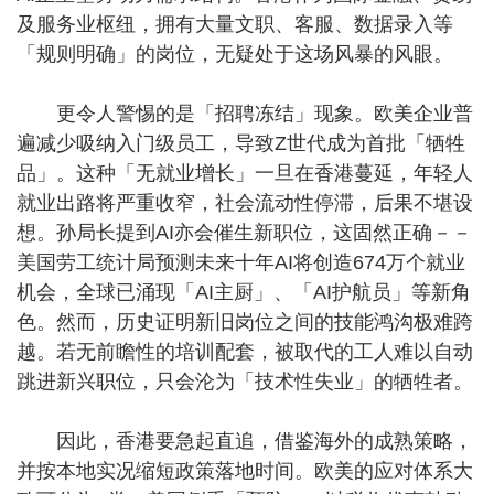
及服务业枢纽，拥有大量文职、客服、数据录入等
「规则明确」的岗位，无疑处于这场风暴的风眼。
更令人警惕的是「招聘冻结」现象。欧美企业普
遍减少吸纳入门级员工，导致Z世代成为首批「牺牲
品」。这种「无就业增长」一旦在香港蔓延，年轻人
就业出路将严重收窄，社会流动性停滞，后果不堪设
想。孙局长提到AI亦会催生新职位，这固然正确－－
美国劳工统计局预测未来十年AI将创造674万个就业
机会，全球已涌现「AI主厨」、「AI护航员」等新角
色。然而，历史证明新旧岗位之间的技能鸿沟极难跨
越。若无前瞻性的培训配套，被取代的工人难以自动
跳进新兴职位，只会沦为「技术性失业」的牺牲者。
因此，香港要急起直追，借鉴海外的成熟策略，
并按本地实况缩短政策落地时间。欧美的应对体系大