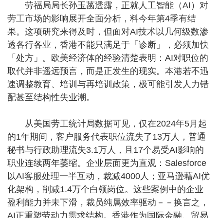
劳福局局长孙玉菡透露，正就人工智能（AI）对
劳工市场的影响展开全面分析，料今年第4季有结
果。这项研究来得及时，但面对AI技术以几何级数渗
透各行各业，香港不能只满足于「诊断」，必须加快
「处方」。欧美经济体的经验清楚表明：AI对职位的
取代并非遥远预言，而是正发生的现实。本港若不迅
速调整教育、培训与再培训政策，极可能引发人力错
配甚至结构性失业潮。
从美国劳工统计局数据可见，仅在2024年5月起
的1年期间，客户服务代表职位流失了13万人，普通
秘书与行政助理流失3.1万人，且17个易受AI影响的
职业连续两年萎缩。企业层面更为直观：Salesforce
以AI客服处理一半互动，裁减4000人；亚马逊藉AI优
化架构，削减1.4万个白领岗位。这些案例中的企业
盈利能力并未下滑，裁员纯属效率驱动－－换言之，
AI正重塑劳动力需求结构。香港作为国际金融、贸易