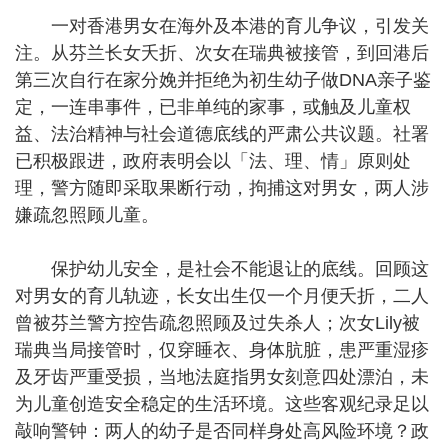
一对香港男女在海外及本港的育儿争议，引发关
注。从芬兰长女夭折、次女在瑞典被接管，到回港后
第三次自行在家分娩并拒绝为初生幼子做DNA亲子鉴
定，一连串事件，已非单纯的家事，或触及儿童权
益、法治精神与社会道德底线的严肃公共议题。社署
已积极跟进，政府表明会以「法、理、情」原则处
理，警方随即采取果断行动，拘捕这对男女，两人涉
嫌疏忽照顾儿童。
保护幼儿安全，是社会不能退让的底线。回顾这
对男女的育儿轨迹，长女出生仅一个月便夭折，二人
曾被芬兰警方控告疏忽照顾及过失杀人；次女Lily被
瑞典当局接管时，仅穿睡衣、身体肮脏，患严重湿疹
及牙齿严重受损，当地法庭指男女刻意四处漂泊，未
为儿童创造安全稳定的生活环境。这些客观纪录足以
敲响警钟：两人的幼子是否同样身处高风险环境？政