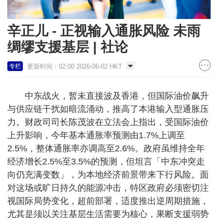
辛正儿 - 正视输入通胀风险 未雨
绸缪支援基层 | 社论
更新时间：02:00 2026-06-02 HKT
专栏
中东战火，暂未直接波及香港，但国际油价飙升
与供应链干扰如暗流涌动，推高了本港输入型通胀压
力。财政司司长陈茂波在立法会上指出，受国际油价
上升影响，今年基本通胀率预测由1.7%上调至
2.5%，整体通胀率亦调高至2.6%。政府虽维持全年
经济增长2.5%至3.5%的预测，但坦言「中东冲突走
向仍充满变数」，为本地经济前景带来下行风险。面
对这场或旷日持久的能源冲击，特区政府必须密切注
视国际局势变化，超前部署，适度推出逆周期措施，
尤其是须以关注基层生活需要为核心，果断支援弱势