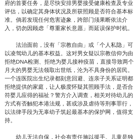
府的首要任务，是尽快安排男婴接受健康检查及专业
评估，以确定其身体状况及所获照顾是否符合基本标
准。倘若发现任何危害迹象，跨部门须果断依法介
入，切勿因顾虑「尊重家长意愿」而延误保护时机。
法治面前，没有「宗教自由」或「个人私隐」可
以凌驾幼儿的基本权益。这对男女疑以宗教信仰为由
拒绝DNA检测、拒绝为婴儿接种疫苗，直接导致两个
月大的男婴无法领取出世纸，沦为不具身份的居民。
一个连医院出生纪录都刻意回避、连亲子关系证明都
拒绝提供的家庭，让人极度怀疑其照顾手法，是否合
符婴儿应得的福祉？警方介入调查，相关对待幼儿的
方式有否触犯本港法规，甚或涉及虐待等刑事罪行，
以法律手段为无辜幼子筑起最基本的保护网，值得支
持。
幼儿无法自保，社会有责任施以援手。儿童是独