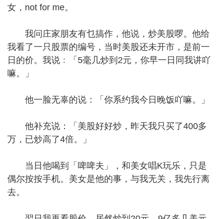
女，not for me。
我问庄家朋友有乜搞作，他说，炒美股啰。他给
我看了一只股票的编号，当时美股还未开市，是前一
日的价。我说﹕「5毫几炒到2元，你早一日同我讲吖
嘛。」
他一脸无辜的说：「你系约我今日晚饭吖嘛。」
他补充说：「美股好好炒，昨天我只买了400多
万，已炒高了4倍。」
当日他喝到「啤啤夫」，和美女唱K玩乐，只是
偶尔按按手机。美女是他的事，与我无关，我先行离
去。
翌日我再看股价，居然炒到20元，9亿多几美元