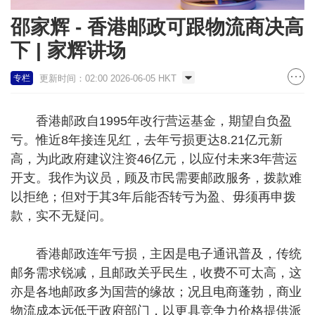
邵家辉 - 香港邮政可跟物流商决高
下 | 家辉讲场
更新时间：02:00 2026-06-05 HKT
专栏
香港邮政自1995年改行营运基金，期望自负盈
亏。惟近8年接连见红，去年亏损更达8.21亿元新
高，为此政府建议注资46亿元，以应付未来3年营运
开支。我作为议员，顾及市民需要邮政服务，拨款难
以拒绝；但对于其3年后能否转亏为盈、毋须再申拨
款，实不无疑问。
香港邮政连年亏损，主因是电子通讯普及，传统
邮务需求锐减，且邮政关乎民生，收费不可太高，这
亦是各地邮政多为国营的缘故；况且电商蓬勃，商业
物流成本远低于政府部门，以更具竞争力价格提供派