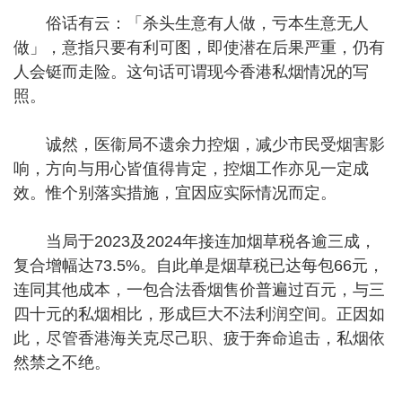
俗话有云：「杀头生意有人做，亏本生意无人
做」，意指只要有利可图，即使潜在后果严重，仍有
人会铤而走险。这句话可谓现今香港私烟情况的写
照。
诚然，医衞局不遗余力控烟，减少市民受烟害影
响，方向与用心皆值得肯定，控烟工作亦见一定成
效。惟个别落实措施，宜因应实际情况而定。
当局于2023及2024年接连加烟草税各逾三成，
复合增幅达73.5%。自此单是烟草税已达每包66元，
连同其他成本，一包合法香烟售价普遍过百元，与三
四十元的私烟相比，形成巨大不法利润空间。正因如
此，尽管香港海关克尽己职、疲于奔命追击，私烟依
然禁之不绝。