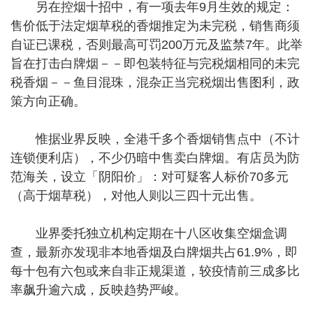
另在控烟十招中，有一项去年9月生效的规定：
售价低于法定烟草税的香烟推定为未完税，销售商须
自证已课税，否则最高可罚200万元及监禁7年。此举
旨在打击白牌烟－－即包装特征与完税烟相同的未完
税香烟－－鱼目混珠，混杂正当完税烟出售图利，政
策方向正确。
惟据业界反映，全港千多个香烟销售点中（不计
连锁便利店），不少仍暗中售卖白牌烟。有店员为防
范海关，设立「阴阳价」：对可疑客人标价70多元
（高于烟草税），对他人则以三四十元出售。
业界委托独立机构定期在十八区收集空烟盒调
查，最新亦发现非本地香烟及白牌烟共占61.9%，即
每十包有六包或来自非正规渠道，较疫情前三成多比
率飙升逾六成，反映趋势严峻。