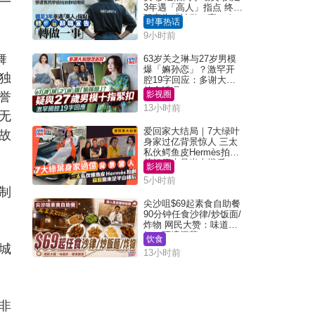
一
3年遇「高人」指点 终辞
职宣告「转做一事」｜
时事热话
Juicy叮
9小时前
舞
63岁关之琳与27岁男模
爆「嫲孙恋」？激罕开
独
腔19字回应：多谢大家
挂念近况
影视圈
誉
13小时前
无
爱回家大结局｜7大绿叶
故
身家过亿背景惊人 三太
私伙鳄鱼皮Hermès拍剧
苏姐原来是半山楼后
影视圈
5小时前
制
尖沙咀$69起素食自助餐
。
90分钟任食沙律/炒饭面/
炸物 网民大赞：味道
好，环境阔落
饮食
城
13小时前
非