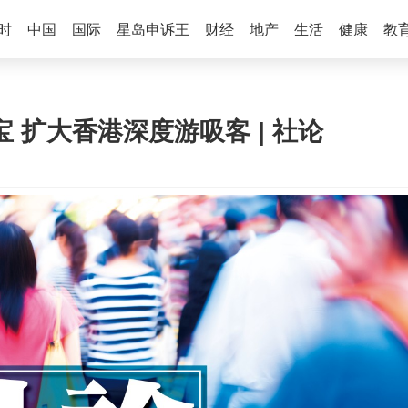
时
中国
国际
星岛申诉王
财经
地产
生活
健康
教
宝 扩大香港深度游吸客 | 社论