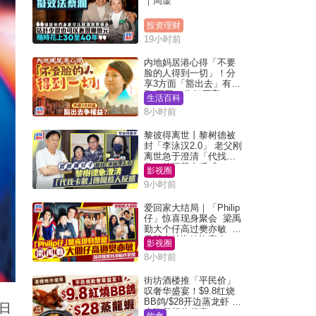
｜周显
投资理财
19小时前
内地妈居港心得「不要
脸的人得到一切」！分
享3方面「豁出去」有著
数 网民：你好厉害
生活百科
8小时前
黎彼得离世丨黎树德被
封「李泳汉2.0」 老父刚
离世急于澄清「代找卡
数」传闻惹人反感
影视圈
9小时前
爱回家大结局｜「Philip
仔」惊喜现身聚会 梁禹
勤大个仔高过樊亦敏 超
乖黐实林淑敏许家杰
影视圈
8小时前
街坊酒楼推「平民价」
叹奢华盛宴！$9.8红烧
BB鸽/$28开边蒸龙虾 3
日
大晚餐超值优惠
饮食