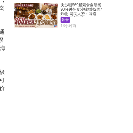
尖沙咀$69起素食自助餐
岛
90分钟任食沙律/炒饭面/
炸物 网民大赞：味道
好，环境阔落
饮食
13小时前
通
误
北海
极
可
价