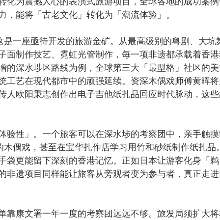
转化为震撼人心的表演式旅游项目，全球各地的成功案例
力，能将「古老文化」转化为「潮流体验」。
这是一座亟待开发的旅游金矿。从最高级别的粤剧、大坑
子面制作技艺、霓虹光管制作，每一项非遗都承载着香港
增的深水埗区路线为例，全球第三大「最型格」社区的美
统工艺在现代都市中的顽强延续。资深木偶戏师傅黄晖将
传人欧阳秉志创作出电子吉他纸扎品回应时代脉动，这些
验性」。一个旅客可以在深水埗的考察团中，亲手触摸
技的木偶戏，甚至在宝华扎作店学习用竹和砂纸制作纸扎品
手袋更能留下深刻的香港记忆。正如日本让游客化身「鹈
的非遗项目同样能让旅客从旁观者变为参与者，真正走进
靠康文署一年一度的考察团远远不够。旅发局须扩大将