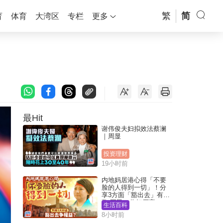
繁
简
育
体育
大湾区
专栏
更多
最Hit
谢伟俊夫妇拟效法蔡澜
｜周显
投资理财
19小时前
内地妈居港心得「不要
脸的人得到一切」！分
享3方面「豁出去」有著
数 网民：你好厉害
生活百科
8小时前