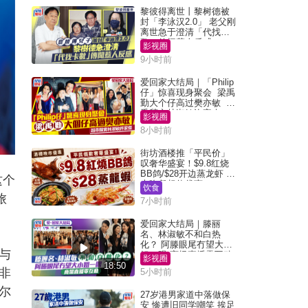
黎彼得离世丨黎树德被
封「李泳汉2.0」 老父刚
离世急于澄清「代找卡
数」传闻惹人反感
影视圈
9小时前
爱回家大结局｜「Philip
仔」惊喜现身聚会 梁禹
勤大个仔高过樊亦敏 超
乖黐实林淑敏许家杰
影视圈
8小时前
街坊酒楼推「平民价」
叹奢华盛宴！$9.8红烧
BB鸽/$28开边蒸龙虾 3
这个
大晚餐超值优惠
饮食
旅
7小时前
爱回家大结局｜滕丽
名、林淑敏不和白热
化？ 阿滕眼尾冇望大小
与
姐一眼 商场直播零互动
影视圈
18:50
非
5小时前
尔
27岁港男家道中落做保
安 惨遭旧同学嘲笑 挨足