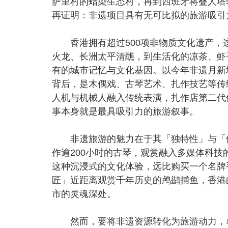
萨里村的蜡染生态村，再到西班牙将叠人塔
再证明：非遗项目具有无可比拟的旅游吸引
香港拥有超过500项非物质文化遗产，
火龙、长洲太平清醮，到生活化的凉茶、虾
有的城市记忆与文化基因。以今年非遗月新
背后，是木偶戏、古琴艺术、扎作技艺等传
人机与机械人融入传统表演，扎作店第二代
事本身就是最具吸引力的旅游叙事。
非遗旅游的魅力在于其「独特性」与「体
作逾200小时的古琴，观赏融入多媒体科
这种沉浸式的文化体验，远比购买一个名牌
匠」近距离观赏千年历史的鸬鹚捕鱼，香港
市的灵魂深处。
然而，要将非遗资源转化为旅游动力，单