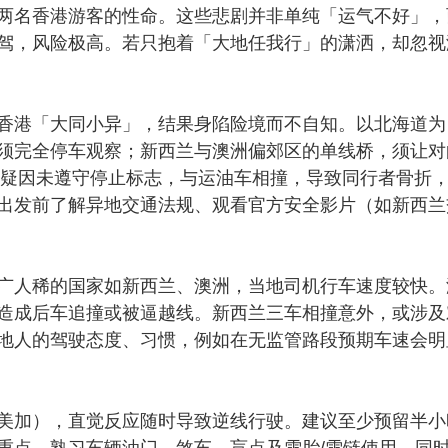
两名香港游客的性命。这些悲剧并非单纯「运气不好」，
驾，风险极高。若只抱着「大地任我行」的潇洒，却忽视
港「大同小异」，结果身陷险境而不自知。以北海道为
须完全停车观察；新西兰与澳洲偏郊区的单线桥，须让对
司机疑因未遵守停止标志，与运油车相撞，导致同行者骨折
出发前了解异地交通法规、观看官方安全影片（如新西兰
人稀的国家如新西兰、澳洲，当地司机行车速度较快。
造成后车追撞或被逼越线。新西兰三车相撞意外，或涉及
地人的驾驶态度、习惯，例如在无监管路段预期车速会明
加），直觉反应随时导致逆线行驶。建议至少预留半小
重点、熟习车辆油门、煞车、盲点及雪胎/雪链使用。同