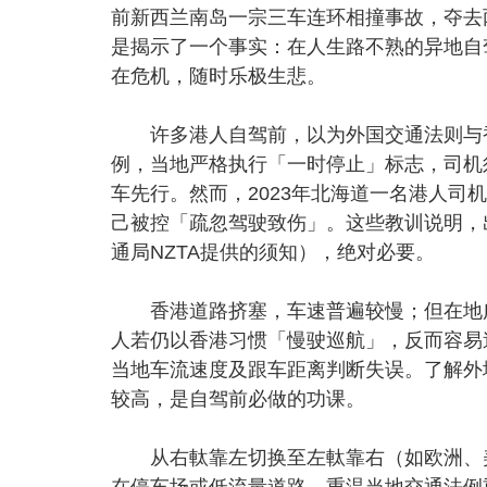
前新西兰南岛一宗三车连环相撞事故，夺去
是揭示了一个事实：在人生路不熟的异地自
在危机，随时乐极生悲。
许多港人自驾前，以为外国交通法则与香
例，当地严格执行「一时停止」标志，司机
车先行。然而，2023年北海道一名港人
己被控「疏忽驾驶致伤」。这些教训说明，
通局NZTA提供的须知），绝对必要。
香港道路挤塞，车速普遍较慢；但在地广
人若仍以香港习惯「慢驶巡航」，反而容易
当地车流速度及跟车距离判断失误。了解外
较高，是自驾前必做的功课。
从右軚靠左切换至左軚靠右（如欧洲、美
在停车场或低流量道路，重温当地交通法例