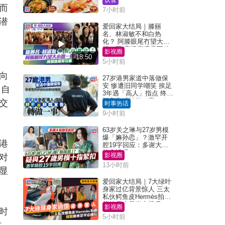
而
7小时前
潜
爱回家大结局｜滕丽
名、林淑敏不和白热
化？ 阿滕眼尾冇望大小
姐一眼 商场直播零互动
影视圈
18:50
5小时前
向
27岁港男家道中落做保
安 惨遭旧同学嘲笑 挨足
，自
3年遇「高人」指点 终辞
职宣告「转做一事」｜
交
时事热话
Juicy叮
9小时前
63岁关之琳与27岁男模
爆「嫲孙恋」？激罕开
港
腔19字回应：多谢大家
挂念近况
影视圈
对
13小时前
显
爱回家大结局｜7大绿叶
身家过亿背景惊人 三太
私伙鳄鱼皮Hermès拍剧
苏姐原来是半山楼后
影视圈
时
5小时前
时，