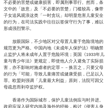
不必要的苦楚或健康损害，即属刑事罪行。然而，条
文中的「故意」及「不必要的苦楚」门槛较高，像带
子女追风观浪这类「一时贪玩」却明显危害儿童安全
的行为，在司法实践中往往以签保守行为了事，难以
形成强烈警示。
放眼国际，不少地区对父母置儿童于危险境地的
规范更为严格。中国内地《未成年人保护法》明确禁
止监护人将未成年人置于危险环境；英国《1933年儿
童与青少年法》更规定，即使他人介入避免了实际损
害，亦不影响对施虐者的定罪－－换言之，只要父母
的行为「可能」导致儿童痛苦或健康受损，已足以入
罪。欧盟则强调「儿童最大利益」原则，法院可因父
母疏忽而剥夺监护权。
香港作为国际城市，保护儿童法例应与时并进。
政府应深入研究内地及海外的经验，检讨《侵害人身