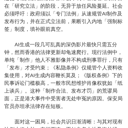
在「研究立法」的阶段，无异于放任风险蔓延。社会
必须呼吁：政府须以「专门法例」从速规管AI制作及
发布行为，并在正式立法前，果断引入内地「强制标
签」制度，填补眼前真空。
AI生成一段几可乱真的深伪影片最快只需五分
钟，然而香港的法律更新却龟速爬行。现行法例中，
单纯「制作」他人不雅影像并不构成刑事罪行，只有
「发布」才受约束；《私隐条例》仅规管个人资料收
集使用，对AI生成内容鞭长莫及；《版权条例》下的
民事诉讼门槛极高，一般市民想维护肖像权犹如「纸
上谈兵」。这种「制作合法、发布才罚」的荒谬局
面，正是港大事件中受害者无处申冤的原因。保安局
官员亦坦承法律存在短板。
面对这一困局，社会共识日渐清晰：与其对现有