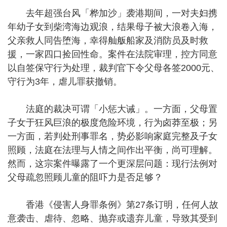
去年超强台风「桦加沙」袭港期间，一对夫妇携
年幼子女到柴湾海边观浪，结果母子被大浪卷入海，
父亲救人同告堕海，幸得舢舨船家及消防员及时救
援，一家四口捡回性命。案件在法院审理，控方同意
以自签保守行为处理，裁判官下令父母各签2000元、
守行为3年，虐儿罪获撤销。
法庭的裁决可谓「小惩大诫」。一方面，父母置
子女于狂风巨浪的极度危险环境，行为卤莽至极；另
一方面，若判处刑事罪名，势必影响家庭完整及子女
照顾，法庭在法理与人情之间作出平衡，尚可理解。
然而，这宗案件曝露了一个更深层问题：现行法例对
父母疏忽照顾儿童的阻吓力是否足够？
香港《侵害人身罪条例》第27条订明，任何人故
意袭击、虐待、忽略、抛弃或遗弃儿童，导致其受到