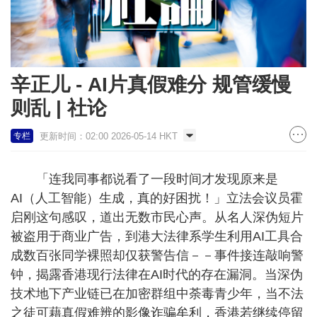
辛正儿 - AI片真假难分 规管缓慢
则乱 | 社论
更新时间：02:00 2026-05-14 HKT
专栏
「连我同事都说看了一段时间才发现原来是
AI（人工智能）生成，真的好困扰！」立法会议员霍
启刚这句感叹，道出无数市民心声。从名人深伪短片
被盗用于商业广告，到港大法律系学生利用AI工具合
成数百张同学裸照却仅获警告信－－事件接连敲响警
钟，揭露香港现行法律在AI时代的存在漏洞。当深伪
技术地下产业链已在加密群组中荼毒青少年，当不法
之徒可藉真假难辨的影像诈骗牟利，香港若继续停留