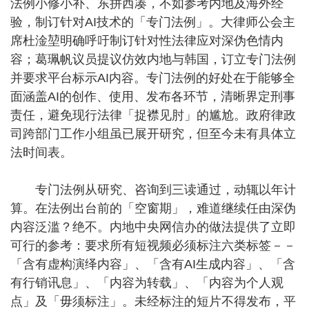
法例小修小补、东拼西凑，不如参考内地及海外经
验，制订针对AI技术的「专门法例」。大律师公会主
席杜淦堃明确呼吁制订针对性法律应对深伪色情内
容；葛珮帆议员提议仿效内地与韩国，订立专门法例
并要求平台标示AI内容。专门法例的好处在于能够全
面涵盖AI的创作、使用、发布各环节，清晰界定刑事
责任，避免现行法律「捉襟见肘」的尴尬。政府律政
司跨部门工作小组虽已展开研究，但至今未有具体立
法时间表。
专门法例从研究、咨询到三读通过，动辄以年计
算。在法例出台前的「空窗期」，难道继续任由深伪
内容泛滥？绝不。内地中央网信办的做法提供了立即
可行的参考：要求所有短视频必须标注六类标签－－
「含有虚构演绎内容」、「含有AI生成内容」、「含
有行销讯息」、「内容为转载」、「内容为个人观
点」及「毋须标注」。未经标注的短片不得发布，平