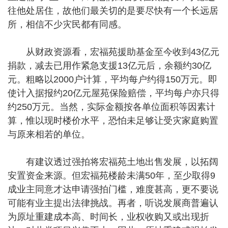
往他处居住，故他们最关切的是要尽快有一个长远居
所，相信不少灾民都有同感。
从财政资源看，宏福苑援助基金至今收到43亿元
捐款，减去已用作紧急支援13亿元后，余额约30亿
元。粗略以2000户计算，平均每户约得150万元。即
使计入据报约20亿元屋苑保险赔偿，平均每户亦只得
约250万元。当然，实际金额按各单位面积等因素计
算，惟以现时楼价水平，恐怕未足够让受灾家庭购置
与原来相若的单位。
有建议透过强拍将宏福苑土地出售发展，以拓阔
安置资金来源。但宏福苑楼龄未满50年，至少取得9
成业主同意才达申请强拍门槛，难度甚高，更不要说
可能有业主提出法律挑战。再者，听说发展商普遍认
为原址重建成本高、时间长，业权收购又或出现折