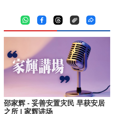
邵家辉 - 妥善安置灾民 早获安居
之所 | 家辉讲场