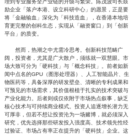
理到专业服务全产业链的升级与繁荣。陈茂波司长鼓
励企业「落户本港、设立科研中心」的愿景，正是要
将「金融输血」深化为「科技造血」，在香港本地培
育更完整的创科生态，实现从「融资窗口」到「创新
平台」的质变。
然而，热潮之中尤需冷思考。创新科技范畴广
阔，投资者，尤其是广大散户，须练就一双慧眼。市
场大致可分为「硬科技」与「概念科技」。前者如新
闻中点名的GPU（图形处理器）、人工智能晶片、生
物医药等，具备深厚的研发壁垒、清晰的专利成果和
可预见的市场需求，其价值根植于扎实的技术突破与
产业化能力。后者则或仅依附于市场热点叙事，缺乏
核心技术与可持续商业模式。投资人追逐增长潜力无
可厚非，但若不想让投资沦为一场赌博，就必须深入
研究，优先选择那些研发投入强度高、技术领先性经
过验证、市场占有率正在提升的「硬科技」企业。这