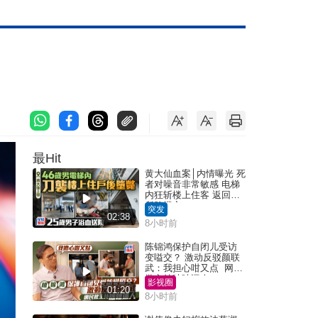
最Hit
黄大仙血案│内情曝光 死
者对噪音非常敏感 电梯
内狂斩楼上住客 返回住
所堕楼亡
突发
02:38
8小时前
陈锦鸿保护自闭儿受访
变嗌交？ 激动反驳颜联
武：我担心咁又点 网民
批主持咄咄逼人
影视圈
01:20
8小时前