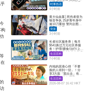
人温馨相助：这份温暖
几乎
时事热话
记一辈子｜Juicy叮
4小时前
黄大仙血案│死伤者曾为
噪音争执 25岁青年身中
今
逾10刀重创 警列企图谋
杀及自杀案
突发
客构
3小时前
功
长者社区服务券｜每月
$541换过万元社区券服
务！护理/膳食/治疗/上门
或中心任拣 1条件免资产
生活百科
等
审查（附申请资格及教
7小时前
学）
。在
内地妈居港心得「不要
脸的人得到一切」！分
享3方面「豁出去」有著
数 网民：你好厉害
生活百科
的
2026-08-07 16:42 HKT
到访
。