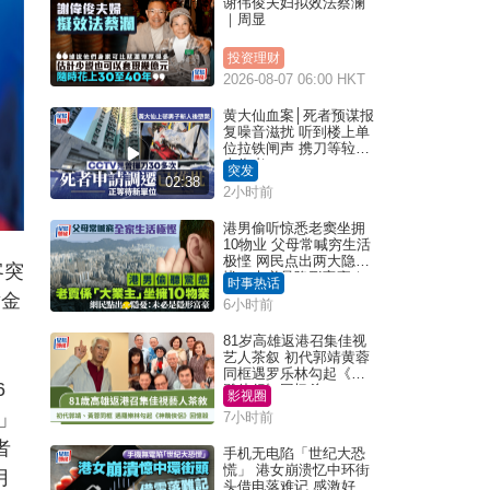
谢伟俊夫妇拟效法蔡澜
｜周显
投资理财
2026-08-07 06:00 HKT
黄大仙血案│死者预谋报
复噪音滋扰 听到楼上单
位拉铁闸声 携刀等䢂伏
击伤者
突发
02:38
2小时前
港男偷听惊悉老窦坐拥
10物业 父母常喊穷生活
极悭 网民点出两大隐
客突
忧：未必是隐形富豪｜
时事热话
Juicy叮
黄金
6小时前
81岁高雄返港召集佳视
艺人茶叙 初代郭靖黄蓉
同框遇罗乐林勾起《神
6
雕侠侣》回忆杀
影视圈
」
7小时前
者
手机无电陷「世纪大恐
慌」 港女崩溃忆中环街
月
头借电落难记 感激好心