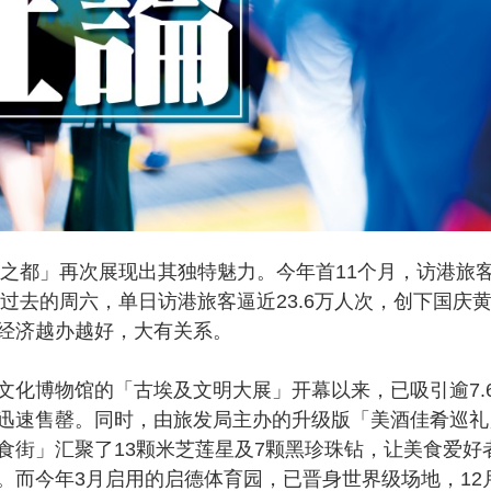
之都」再次展现出其独特魅力。今年首11个月，访港旅
刚过去的周六，单日访港旅客逼近23.6万人次，创下国庆
经济越办越好，大有关系。
博物馆的「古埃及文明大展」开幕以来，已吸引逾7.
迅速售罄。同时，由旅发局主办的升级版「美酒佳肴巡礼
食街」汇聚了13颗米芝莲星及7颗黑珍珠钻，让美食爱好
。而今年3月启用的启德体育园，已晋身世界级场地，12