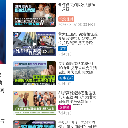
谢伟俊夫妇拟效法蔡澜
｜周显
投资理财
2026-08-07 06:00 HKT
黄大仙血案│死者预谋报
复噪音滋扰 听到楼上单
位拉铁闸声 携刀等䢂伏
击伤者
突发
02:38
2小时前
港男偷听惊悉老窦坐拥
10物业 父母常喊穷生活
极悭 网民点出两大隐
仅
忧：未必是隐形富豪｜
时事热话
Juicy叮
动
6小时前
网
81岁高雄返港召集佳视
艺人茶叙 初代郭靖黄蓉
同框遇罗乐林勾起《神
雕侠侣》回忆杀
影视圈
，
7小时前
与
手机无电陷「世纪大恐
慌」 港女崩溃忆中环街