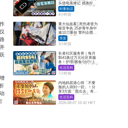
头借电落难记 感激好心
人温馨相助：这份温暖
时事热话
记一辈子｜Juicy叮
4小时前
作
黄大仙血案│死伤者曾为
噪音争执 25岁青年身中
仅
逾10刀重创 警列企图谋
杀及自杀案
突发
路
3小时前
并
长者社区服务券｜每月
跃
$541换过万元社区券服
务！护理/膳食/治疗/上门
或中心任拣 1条件免资产
生活百科
审查（附申请资格及教
7小时前
学）
增
内地妈居港心得「不要
析
脸的人得到一切」！分
享3方面「豁出去」有著
动
数 网民：你好厉害
生活百科
方
2026-08-07 16:42 HKT