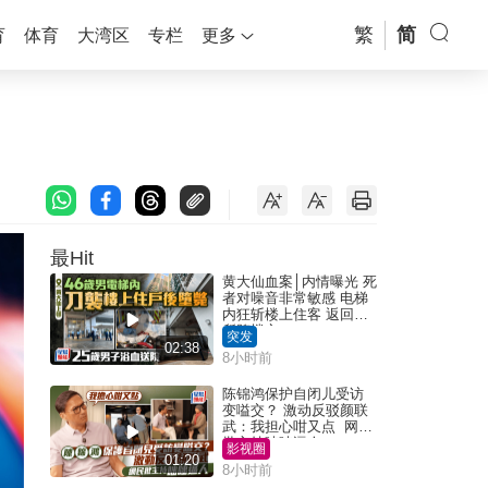
繁
简
育
体育
大湾区
专栏
更多
最Hit
黄大仙血案│内情曝光 死
者对噪音非常敏感 电梯
内狂斩楼上住客 返回住
所堕楼亡
突发
02:38
8小时前
陈锦鸿保护自闭儿受访
变嗌交？ 激动反驳颜联
武：我担心咁又点 网民
批主持咄咄逼人
影视圈
01:20
8小时前