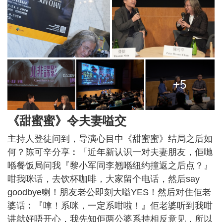
+5
《甜蜜蜜》令夫妻嗌交
主持人登徒问到，导演心目中《甜蜜蜜》结局之后如
何？陈可辛分享︰「近年新认识一对夫妻朋友，佢哋
喺餐饭局问我『黎小军同李翘喺纽约撞返之后点？』
咁我咪话，去饮杯咖啡，大家留个电话，然后say
goodbye喇！朋友老公即刻大嗌YES！然后对住佢老
婆话︰『嗱！系咪，一定系咁啦！』佢老婆听到我咁
讲就好唔开心，我先知佢两公婆系持相反意见，所以