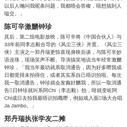
以后人哋问我呢条问题，我都唔会答㗎，唔想搞到人
嗌交。」
陈可辛激嬲钟珍
其后，第二组电影放映，陈可辛将《中国合伙人》与
33年前同李志毅合导的《风尘三侠》并置。《风尘三
侠》主演之一郑丹瑞更惊喜现身映后谈，与陈可辛妙
语连珠，现场笑声不断。导演搞笑地说当年经常激嬲
钟珍，「我当年最叻就系取消通告，因为好多嘢我成
日都觉得未拍得住，或者其实系自己唔识拍啦。每次
我一取消通告，钟珍就会发癫好嬲我，所以一取消通
告𠮶日钟珍就叫系阿Chi（李志毅）拍，咁就变咗阿
Chi成日去拍我最唔识拍嘅嘢，例如戏入面𠮶场大合唱
Ja Jambo。」
郑丹瑞执张学友二摊