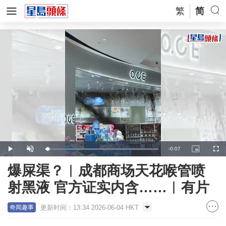
繁
简
Remaining
-
0:07
Loaded
:
Play
Unmute
Picture-
Full
100.00%
in-
Picture
Time
爆屎渠？︱成都商场天花喉管喷
射黑液 官方证实内含……︱有片
更新时间：13:34 2026-06-04 HKT
奇闻趣事