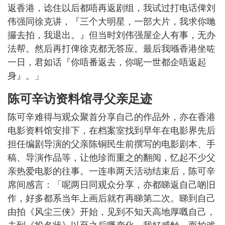
返香港，谂住以后都唔再返剧组，我试过打电话俾刘
伟强同徐克讲，『三个大明星，一部大片，我求你哋
攞去拍，我退出。』但当时刘伟强屋企人有事，无办
法帮。然后再打俾徐克都无答应。最后我喺香港坐咗
一日，君如话『你唔番返去，你呢一世都企唔返起
身』。」
陈可辛访资料馆寻父亲足迹
陈可辛难得与观众聚首分享自己的作品外，亦在香港
电影资料馆安排下，在档案室找到早年在电影界先后
担任编剧导演的父亲陈铜民生前撰写的电影剧本、手
稿、导演作品等，让他珍而重之的翻阅，忆起不少父
亲热爱电影的往事。一连串两天活动结束后，陈可辛
席间感言：「呢两日同观众分享，亦都睇返自己啲旧
作，好多都系当年上画后就冇再睇第二次。睇到自己
由拍《风尘三侠》开始，见到不知天高地厚嘅自己，