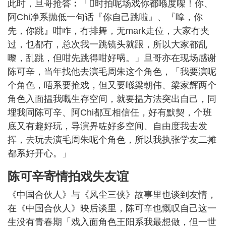
此时，旦哥抢答︰「𠮶时拍呢场戏你都喺度㗎！你、
阿Chi净系抛低一句话『你自己跳啦』、『嗱，你
先，你跳』咁咋，冇排舞，无mark走位，大家冇夹
过，乜都冇，总次我一跳镜头就跟，所以大家都乱
嚟，乱跳，但咁先跳得咁好㖞。」旦哥亦在现场感谢
陈可辛，当年找他去演毛周朱这个角色，「我要演呢
个角色，唔系要抢戏，但又要喺梁朝伟、梁家辉两个
角色入面揾我嘅生存空间，就要揾方法突出自己，同
埋我同陈可辛、阿Chi都互相信任，好有默契，个班
底又有趣好玩，导演畀咗好多空间、自由度我去发
挥，去玩去演毛周朱呢个角色，所以我执张学友二摊
都系好开心。」
陈可辛寄情拍戏失友谊
《中国合伙人》与《风尘三侠》故事里也谈到友情，
在《中国合伙人》映后谈里，陈可辛也慨叹自己这一
生没有青春期「戏入面角色王阳系我最想做，但一世