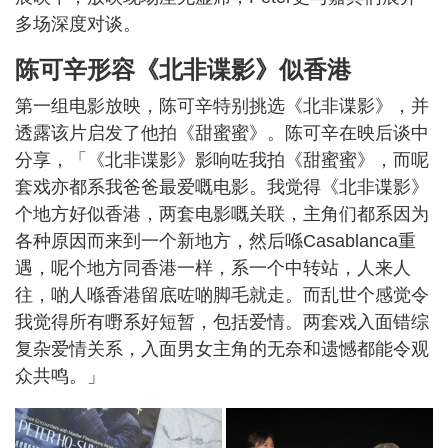
多场深度对谈。
陈可辛形容《北非谍影》似香港
第一组电影放映，陈可辛特别挑选《北非谍影》，并
透露该片启发了他拍《甜蜜蜜》。陈可辛在映后谈中
分享，「《北非谍影》影响咗我拍《甜蜜蜜》，而呢
套戏亦都系我爸爸最爱嘅电影。我觉得《北非谍影》
个地方好似香港，两套电影嘅关联，主角们都系因为
各种原因而来到一个新地方，然后喺Casablanca重
遇，呢个地方同香港一样，系一个中转站，人来人
往，啲人喺香港留底咗啲脚毛就走。而乱世个感觉令
我觉得所有嘢系好短暂，包括爱情。两套戏入面错综
复杂爱情关系，入面男女主角的无奈和遗憾都能令观
众共鸣。」