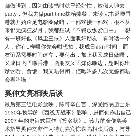
都做唔到，因为由读书时就已经好忙，放假人哋去
party，但我去做part time抹枱捧餐，未读完书返嚟香
港就开始踏足电影圈做嘢，一部戏接一部戏，根本从
来都无疯狂岁月，我都想试『不羁放纵爱自由』，想
有一班好似《风尘三侠》入面嘅好朋友。有时话一个
人，你冇𠮶样嘢你先会咁想拍，我成日都冇时间，而
友谊系需要时间建立，要付出，加上我又成日做嘢，
又成日飞唔喺香港，啲朋友又唔知你喺边，想叫你出
嚟饮嘢、食饭，我又唔得闲，佢哋叫多几次无瘾都唔
会再叫啦！」
奚仲文亮相映后谈
最后第三组电影放映，陈可辛自言，深受路易迈士东
1930年执导的《西线无战事》影响，进而创作出自己
2007 年的史诗式巨作《投名状》。该片的金像奖美
术指导奚仲文亦作为特别嘉宾惊喜亮相映后谈，与导