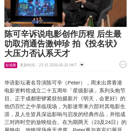
陈可辛诉说电影创作历程 后生最
叻取消通告激钟珍 拍《投名状》
大压力否认系天才
更新时间：23:15 2026-05-25 HKT
影视圈
华语影坛著名导演陈可辛（Peter），周末出席香港
电影资料馆成立二十五周年「星级影谈」系列头炮节
目。正于成都密锣紧鼓拍摄新片《明天，会更好》的
他仍百忙之中亲临现场，为影迷带来六部对其电影生
涯，及人生皆具深远影响与启发的经典作品，并组成
三对跨时空的放映组合。在为期两天（23及24日）的
展映中，放映现场座无虚席，Peter更与嘉宾们展开