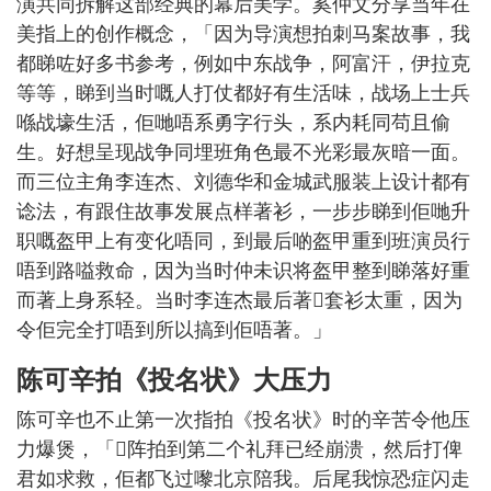
演共同拆解这部经典的幕后美学。奚仲文分享当年在
美指上的创作概念，「因为导演想拍刺马案故事，我
都睇咗好多书参考，例如中东战争，阿富汗，伊拉克
等等，睇到当时嘅人打仗都好有生活味，战场上士兵
喺战壕生活，佢哋唔系勇字行头，系内耗同苟且偷
生。好想呈现战争同埋班角色最不光彩最灰暗一面。
而三位主角李连杰、刘德华和金城武服装上设计都有
谂法，有跟住故事发展点样著衫，一步步睇到佢哋升
职嘅盔甲上有变化唔同，到最后啲盔甲重到班演员行
唔到路嗌救命，因为当时仲未识将盔甲整到睇落好重
而著上身系轻。当时李连杰最后著𠮶套衫太重，因为
令佢完全打唔到所以搞到佢唔著。」
陈可辛拍《投名状》大压力
陈可辛也不止第一次指拍《投名状》时的辛苦令他压
力爆煲，「𠮶阵拍到第二个礼拜已经崩溃，然后打俾
君如求救，佢都飞过嚟北京陪我。后尾我惊恐症闪走