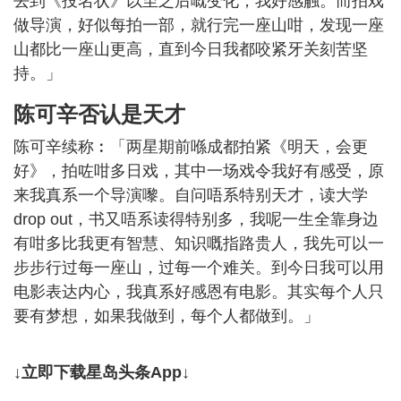
去到《投名状》以至之后嘅变化，我好感触。而拍戏
做导演，好似每拍一部，就行完一座山咁，发现一座
山都比一座山更高，直到今日我都咬紧牙关刻苦坚
持。」
陈可辛否认是天才
陈可辛续称︰「两星期前喺成都拍紧《明天，会更
好》，拍咗咁多日戏，其中一场戏令我好有感受，原
来我真系一个导演嚟。自问唔系特别天才，读大学
drop out，书又唔系读得特别多，我呢一生全靠身边
有咁多比我更有智慧、知识嘅指路贵人，我先可以一
步步行过每一座山，过每一个难关。到今日我可以用
电影表达内心，我真系好感恩有电影。其实每个人只
要有梦想，如果我做到，每个人都做到。」
↓立即下载星岛头条App↓