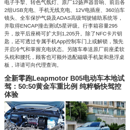
电子手掣、转色气氛灯、原厂12扬声器音响、前后各
2组USB充电、手机无线充电、12V电插座、360泊车
镜头、全车保护气袋及ADAS高级驾驶辅助系统等，
并取得ENCAP撞击测试5星评级。行李箱容量295
升，放平后座椅可扩大到1,205升。除了NFC卡片钥
匙，还可透过专属手机App控制车门上或解锁，预先
开启冷气和掌握充电状态。另随车奉送原厂前座柔软
头枕和腰托，顾客也可额外选配磁吸手机架和悬浮桌
板，详请可向代理查询。
全新零跑Leapmotor B05电动车本地试
驾：50:50黄金车重比例 纯粹畅快驾控
体验