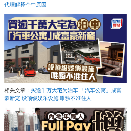
代理解释个中原因
相关文章：
买逾千万大宅为泊车 「汽车公寓」成富
豪新宠 设顶级娱乐设施 唯独不准住人