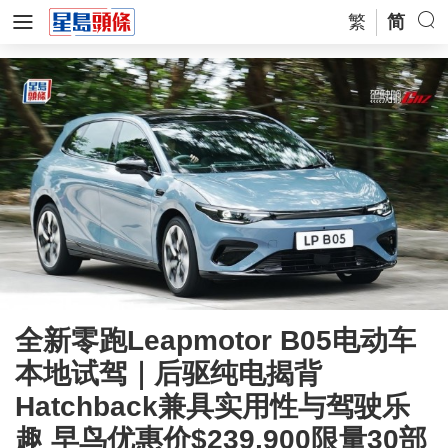
繁
简
全新零跑Leapmotor B05电动车
本地试驾｜后驱纯电揭背
Hatchback兼具实用性与驾驶乐
趣 早鸟优惠价$239,900限量30部