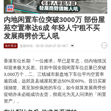
内地闲置车位突破3000万 部份屋
苑空置率达6成 年轻人宁租不买
发展商劈价无人吼
更新时间：06:00 2026-07-30 HKT
海外置业
香港车位长期「一位难求」早已是常态，但内地情况
却迎来极大反差。目前中国全国闲置车位总量已突破
3,000万个，二、三线城市新盘地下车位平均空置率
逾四成，远郊及县城屋苑更达50%至60%。昔日买家
须抽签、甚至加价疯抢的车位，如今就算发展商劈价
促销亦未必能成功去货，彻底沦为无人问津的「闲置
资产」。