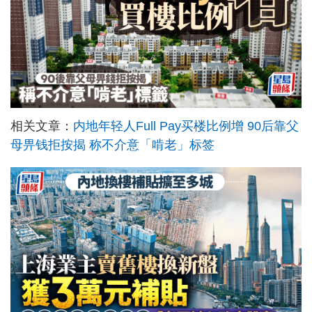
相关文章：
内地年轻人Full Pay买楼比例增 90后靠父
母畀钱拒按揭 称不介意「啃老」标签