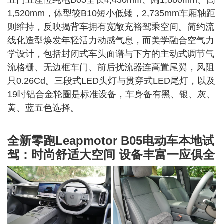
五门五座位纯电B05全长4,430mm、阔1,880mm、高
1,520mm，体型较B10短小低矮，2,735mm车厢轴距
则维持，反映揭背车拥有宽敞充裕驾乘空间。简约流
线化造型焕发年轻活力动感气息，而美学融合空气力
学设计，包括封闭式车头面谱与下方的主动式调节气
流格栅、无边框车门、前后扰流器连高置尾翼，风阻
只0.26Cd。三段式LED头灯与贯穿式LED尾灯，以及
19吋铝合金轮圈是标准设备，车身备有黑、银、灰、
黄、蓝五色选择。
全新零跑Leapmotor B05电动车本地试
驾：时尚舒适大空间 设备丰富一应俱全