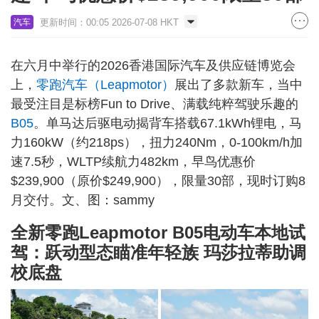
更新时间：00:05 2026-07-08 HKT
汽车
在六月中举行的2026香港国际汽车及供应链博览会
上，
零跑汽车（Leapmotor）
展出了多款新车，当中
最受注目是标榜Fun to Drive、满载纯粹驾驶乐趣的
B05
。单马达后驱电动揭背车搭载67.1kWh锂电，马
力160kW（约218ps），扭力240Nm，0-100km/h加
速7.5秒，WLTP续航力482km，早鸟优惠价
$239,900（原价$249,900），限量30部，现时订购8
月交付。文、图：sammy
全新零跑Leapmotor B05电动车本地试
驾：跃动型态瞄准年轻族 玛莎拉蒂助调
校底盘