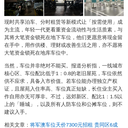
现时共享泊车、分时租赁等新模式让「按需使用」成
为主流，年轻一代更看重资金流动性与生活质素，与
其将大笔资金锁死在地下车位，他们更愿意将现金留
在手中，用作供楼、理财或改善生活之用，亦不愿将
大笔资金锁死在地库车位中。
当然，车位并非绝对不能买。报道分析指，一线城市
核心区、车位配比低于1：0.8的老旧屋苑，车位依然
供不应求，具备入市价值。若车位能办理独立产权
证，且屋苑入住率高、车位真正短缺，长住业主买入
作自用亦无可厚非。不过，远郊新区、配比1：1.5以
上的「睡城」，以及所有人防车位和公摊车位，则不
建议入手。
相关文章：
将军澳车位天价7300元招租 贵同区6成