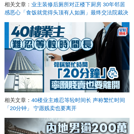
相关文章：
业主装修后厕所对正楼下厨房 30年邻居
感恶心「食饭就觉得头顶有人如厕」最终交法院裁决
相关文章：
40楼业主难忍等䢂时间长 声称繁忙时间
「20分钟」 宁愿贱卖也要离开