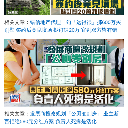
相关文章：
错信地产代理一句「远得很」掷600万买
别墅 签约后竟见坟场 挞订蚀20万 官判双方皆有错
相关文章：
发展商擅改规划「公厕变㓥房」 业主断
言拒绝580元分红方案 负责人死撑是活化