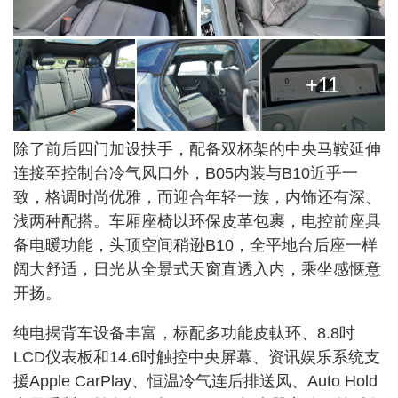
+11
除了前后四门加设扶手，配备双杯架的中央马鞍延伸
连接至控制台冷气风口外，B05内装与B10近乎一
致，格调时尚优雅，而迎合年轻一族，内饰还有深、
浅两种配搭。车厢座椅以环保皮革包裹，电控前座具
备电暖功能，头顶空间稍逊B10，全平地台后座一样
阔大舒适，日光从全景式天窗直透入内，乘坐感惬意
开扬。
纯电揭背车设备丰富，标配多功能皮軚环、8.8吋
LCD仪表板和14.6吋触控中央屏幕、资讯娱乐系统支
援Apple CarPlay、恒温冷气连后排送风、Auto Hold