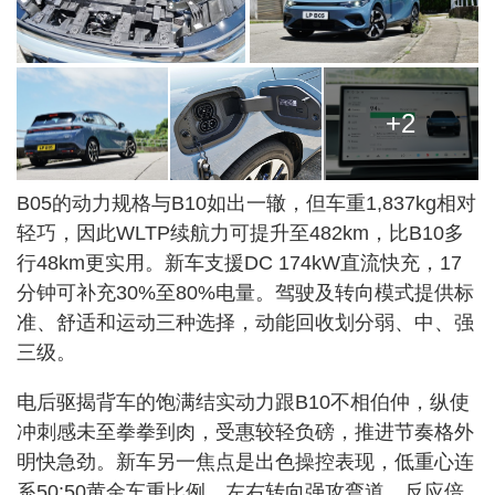
+2
B05的动力规格与B10如出一辙，但车重1,837kg相对
轻巧，因此WLTP续航力可提升至482km，比B10多
行48km更实用。新车支援DC 174kW直流快充，17
分钟可补充30%至80%电量。驾驶及转向模式提供标
准、舒适和运动三种选择，动能回收划分弱、中、强
三级。
电后驱揭背车的饱满结实动力跟B10不相伯仲，纵使
冲刺感未至拳拳到肉，受惠较轻负磅，推进节奏格外
明快急劲。新车另一焦点是出色操控表现，低重心连
系50:50黄金车重比例，左右转向强攻弯道，反应倍