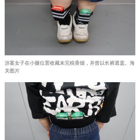
涉案女子在小腿位置收藏未完税香烟，并曾以长裤遮盖。海
关图片