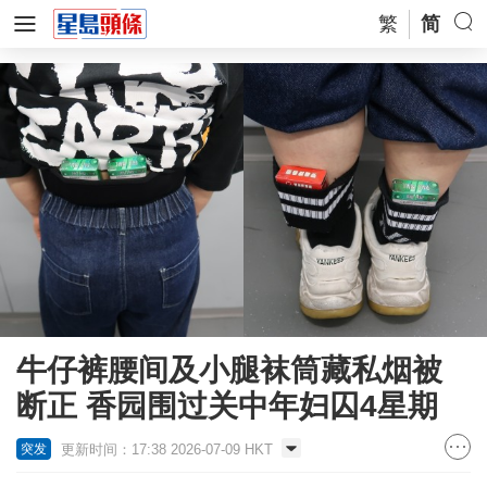
繁
简
牛仔裤腰间及小腿袜筒藏私烟被
断正 香园围过关中年妇囚4星期
更新时间：17:38 2026-07-09 HKT
突发