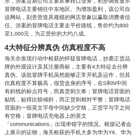
示，涉案贸易公司主要从事转口业务，初步调查显示
冒牌电话主要销往中东地区。为增加盈利，该公司自
设网站，刻意营造具规模的网店形象以赢取消费者信
任。涉案的冒牌电话主要走平价路线，售价约为800
至1,000元，为正货价的大约八成。
4大特征分辨真伪 仿真程度不高
海关亦发现行动中检获的怀疑冒牌电话，抄袭正货品
牌的外观设计及其注册商标，主要有4大特征去分辨
真伪。该批冒牌手机虽然能够正常开机及运作，但其
仿真程度不算极高，假货盒身的序号，在S和N中间
有斜线的标点符号，而真货则欠奉；冒牌电话背面的
贴纸，贴得比较倾斜，而正货则相对平整；冒牌电话
背面的一组英文字母中间缺少空格，正货字与字之间
有空格；冒牌电话充电器上的英文
「communications」出现串错字的情况。根据记者会
上展示的证物，海关检获的手机大多为华为Y6、华为