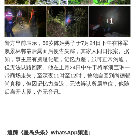
+1
警方早前表示，58岁陈姓男子于7月24日下午在将军
澳景林邨最后露面后便告失踪，其家人同日报案。据
知，事主患有脑退化症，记忆力差，虽可正常沟通，
但无法认路回家。他在上月24日中午于将军澳宝琳一
带商场走失；至深夜11时至12时，曾独自回到尚德邨
尚真楼，但因记忆力衰退，无法辨认所属单位，他随
后离开大厦，杳无音讯。
↓追踪《星岛头条》WhatsApp频道↓