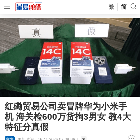
繁
简
红磡贸易公司卖冒牌华为小米手
机 海关检600万货拘3男女 教4大
特征分真假
更新时间：16:41 2026-07-09 HKT
突发