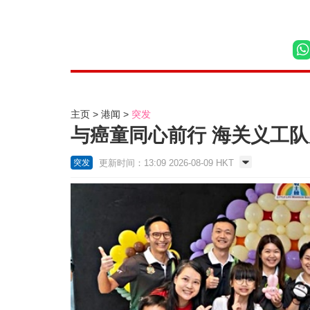
主页
港闻
突发
与癌童同心前行 海关义工
更新时间：13:09 2026-08-09 HKT
突发