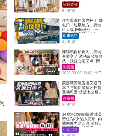
枱柜融入玄关
家居装修
9小时前
住将军澳自带光芒？ 嘲
屯门「垃圾地方」惹地
区大战 网民分析「一共
同点」秒息风波｜Juicy
时事热话
叮
4小时前
陈锦鸿保护自闭儿受访
变嗌交？ 激动反驳颜联
武：我担心咁又点 网民
批主持咄咄逼人
影视圈
01:20
2026-08-08 09:00 HKT
蒙嘉慧回流香港又返日
本？与郑伊健福冈扫货
互动恩爱 曾被老公爆在
采・
当地游手好闲
影视圈
00:38
同为
6小时前
34岁港漂妈妈惨遭裁员
带住7岁女陷入茫然 内
地网民力劝回流 坚持留
港背后有「长远规
生活百科
划」？
6小时前