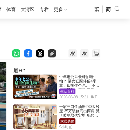
繁
简
育
体育
大湾区
专栏
更多
最Hit
中年老公系最可怕嘅生
物？ 港女狂踩伴侣4宗
罪：似拖住个乞儿 不解
为何经常去厕所 网民一
生活百科
语道破
2026-08-08 15:21 HKT
一家三口住油塘280呎居
屋 35万装修间出两房 弧
形玻璃取代实墙 现代神
枱柜融入玄关
家居装修
9小时前