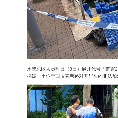
水警总区人员昨日（8日）展开代号「雷霆202
捣破一个位于西贡翠塘路对开码头的非法加