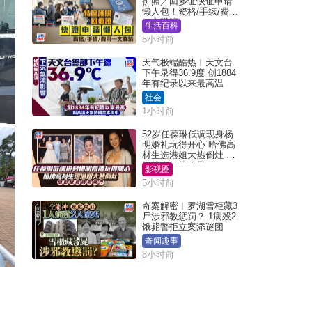
护照／回乡证快证申请
懒人包！资格/手续/费用
一文睇清
生活百科
5小时前
天气极端酷热︱天文台
下午录得36.9度 创1884
年有纪录以来最高温
社会
1小时前
52岁任葆琳低调现身杨
明婚礼玩得开心 哈佛高
材生选港姐大热倒灶 息
影从商转战政界
影视圈
5小时前
奇案解密︱罗湖雪柜藏3
尸涉邪教惩罚？ 1病殁2
饿毙警拒立案添谜团
奇闻趣事
8小时前