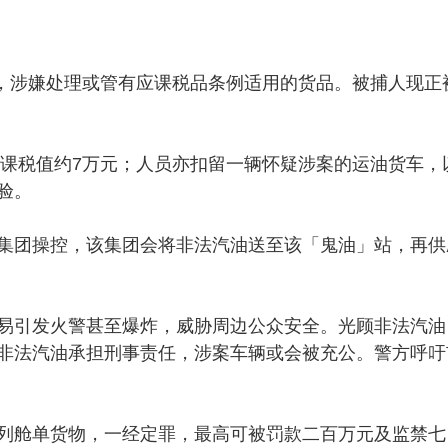
岁，涉嫌处理或管有应课税品条例适用的货品。被捕人现正
应课税值约7万元；人员亦扣留一辆怀疑涉案的运油货车，
验。
集团操控，该集团会将非法汽油送至该「鬼油」站，再供
易引发火警甚至爆炸，威胁周边公众安全。光顾非法汽油
非法汽油承担刑事责任，涉案车辆或会被充公。警方呼吁
列舱单货物，一经定罪，最高可被罚款二百万元及监禁七