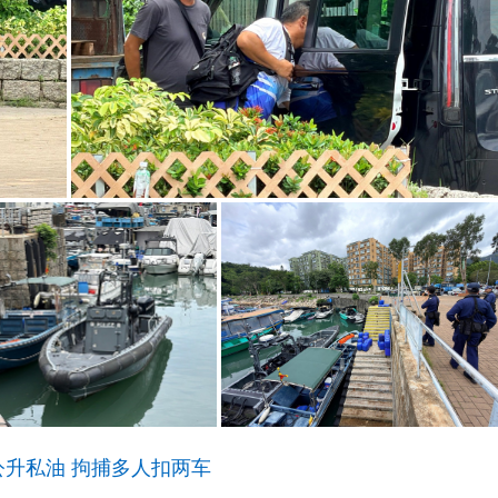
公升私油 拘捕多人扣两车