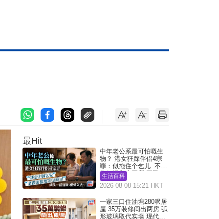
最Hit
中年老公系最可怕嘅生
物？ 港女狂踩伴侣4宗
罪：似拖住个乞儿 不解
为何经常去厕所 网民一
生活百科
语道破
2026-08-08 15:21 HKT
一家三口住油塘280呎居
屋 35万装修间出两房 弧
形玻璃取代实墙 现代神