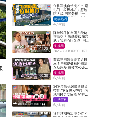
住将军澳自带光芒？ 嘲
屯门「垃圾地方」惹地
区大战 网民分析「一共
同点」秒息风波｜Juicy
时事热话
叮
4小时前
陈锦鸿保护自闭儿受访
变嗌交？ 激动反驳颜联
武：我担心咁又点 网民
批主持咄咄逼人
影视圈
01:20
2026-08-08 09:00 HKT
蒙嘉慧回流香港又返日
本？与郑伊健福冈扫货
互动恩爱 曾被老公爆在
报
当地游手好闲
影视圈
00:38
6小时前
34岁港漂妈妈惨遭裁员
带住7岁女陷入茫然 内
地网民力劝回流 坚持留
港背后有「长远规
生活百科
划」？
6小时前
证件过期急出境？特区