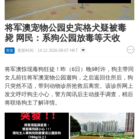
将军澳宠物公园史宾格犬疑被毒
毙 网民：系狗公园放毒等天收
更新时间：14:12 2026-08-07 HKT
突发
将军澳惊现毒狗狂徒！昨（6日）晚9时许，狗主带同
女儿前往将军澳宠物公园遛狗，之后返回住所后，狗
只突然不适，带到动物诊所抢救后离世。该诊所网上
发文呼吁狗主小心，警方闻讯后主动接手调查，稍后
将联络狗主了解详情。