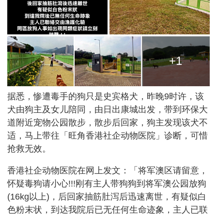
+1
据悉，惨遭毒手的狗只是史宾格犬，昨晚9时许，该
犬由狗主及女儿陪同，由日出康城出发，带到环保大
道附近宠物公园散步，散步后回家，狗主发现该犬不
适，马上带往「旺角香港社企动物医院」诊断，可惜
抢救无效。
香港社企动物医院在网上发文：「将军澳区请留意，
怀疑毒狗请小心!!!刚有主人带狗狗到将军澳公园放狗
(16kg以上)，后回家抽筋肚泻后迅速离世，有疑似白
色粉末状，到达我院后已无任何生命迹象，主人已联