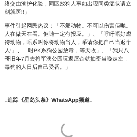
络交由渔护化验，同区放狗人事如出现同类症状请立
刻就医!!」
事件引起网民热议：「不爱动物。不可以伤害佢哋。
人在做天在看。佢哋一定有报应。」、「呼吁唔好虐
待动物，唔系叫你将动物当人，系请你把自己当返个
人!」、「咁PK系狗公园放毒，等天收」、「我只八
哥旧年7月去将军澳公园玩返屋企就抽畜当晚走左，
毒狗的人日后自己受番。」
↓追踪《星岛头条》WhatsApp频道↓