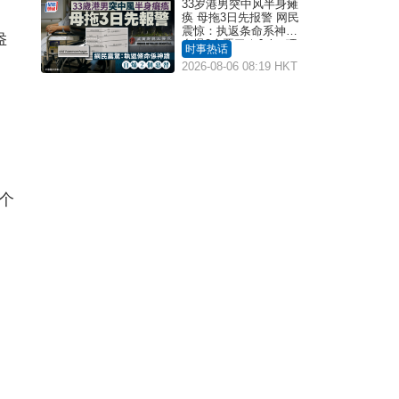
33岁港男突中风半身瘫
痪 母拖3日先报警 网民
震惊：执返条命系神迹
盎
自爆2个恶习｜Juicy叮
时事热话
2026-08-06 08:19 HKT
个