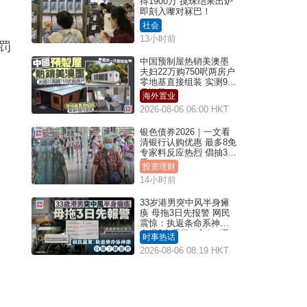
得1900万 搅珠结果出炉
即刻入嚟对冧巴！
社会
13小时前
罚
中国预制屋热销美澳墨
夫妇22万购750呎两房户
零地基直接组装 实测9个
月激赞
海外置业
2026-08-06 06:00 HKT
银色债券2026｜一文看
清银行认购优惠 最多8免
专家料反应热烈 倡抽30
手
投资理财
14小时前
33岁港男突中风半身瘫
痪 母拖3日先报警 网民
震惊：执返条命系神迹
自爆2个恶习｜Juicy叮
时事热话
2026-08-06 08:19 HKT