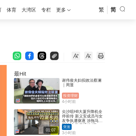
繁
简
育
体育
大湾区
专栏
更多
最Hit
谢伟俊夫妇拟效法蔡澜
｜周显
投资理财
4小时前
尖沙咀H8大厦升降机全
停前传 新义安成员与女
友争执遭驱逐 涉拖马刑
毁被捕 警另通缉4男
突发
01:07
3小时前