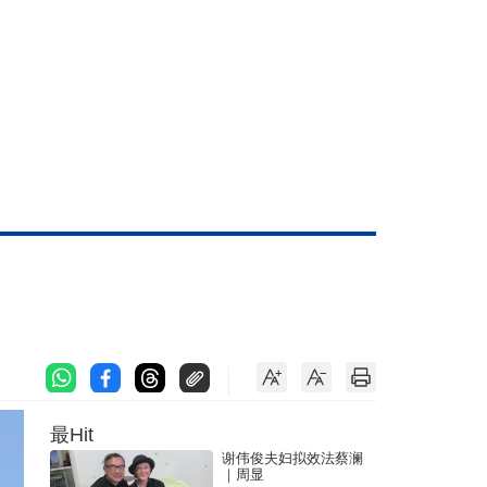
最Hit
谢伟俊夫妇拟效法蔡澜
｜周显