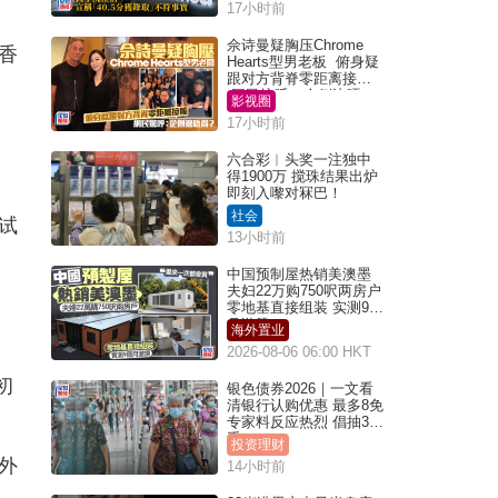
17小时前
实｜Juicy叮
佘诗曼疑胸压Chrome
香
Hearts型男老板 俯身疑
跟对方背脊零距离接触
网民惊呼：企侧边唔
影视圈
得？
17小时前
六合彩︱头奖一注独中
得1900万 搅珠结果出炉
即刻入嚟对冧巴！
社会
试
13小时前
中国预制屋热销美澳墨
夫妇22万购750呎两房户
零地基直接组装 实测9个
月激赞
海外置业
2026-08-06 06:00 HKT
初
银色债券2026｜一文看
清银行认购优惠 最多8免
专家料反应热烈 倡抽30
手
投资理财
外
14小时前