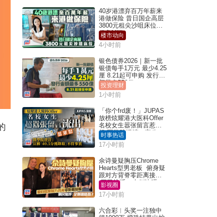
40岁港漂弃百万年薪来
港做保险 昔日国企高层
3800元租尖沙咀床位｜
租盘Million
楼市动向
4小时前
银色债券2026｜新一批
银债每手1万元 最少4.25
厘 8.21起可申购 发行金
额最多550亿
投资理财
1小时前
「你个frd废！」JUPAS
放榜炫耀港大医科Offer
名校女生嚣张留言惹众
的
怒 医学院澄清：宣称
时事热话
「40.5分获录取」不符事
17小时前
实｜Juicy叮
佘诗曼疑胸压Chrome
Hearts型男老板 俯身疑
跟对方背脊零距离接触
网民惊呼：企侧边唔
影视圈
得？
17小时前
六合彩︱头奖一注独中