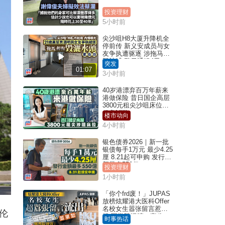
投资理财
5小时前
尖沙咀H8大厦升降机全
停前传 新义安成员与女
友争执遭驱逐 涉拖马刑
毁被捕 警另通缉4男
突发
01:07
3小时前
40岁港漂弃百万年薪来
港做保险 昔日国企高层
3800元租尖沙咀床位｜
租盘Million
楼市动向
4小时前
银色债券2026｜新一批
银债每手1万元 最少4.25
厘 8.21起可申购 发行金
额最多550亿
投资理财
1小时前
「你个frd废！」JUPAS
放榜炫耀港大医科Offer
名校女生嚣张留言惹众
伦
怒 医学院澄清：宣称
时事热话
「40.5分获录取」不符事