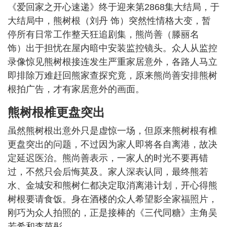
《爱回家之开心速递》终于迎来第2868集大结局，于
大结局中，熊树根（刘丹 饰）突然性情格大变，暂
停所有日常工作整天狂追剧集，熊尚善（滕丽名
饰）出于担忧在屋内暗中安装监控镜头。众人从监控
录像惊见熊树根接连发生严重家居意外，各路人马立
即排除万难赶回熊家查探究竟，原来熊尚善安排熊树
根拍广告，才有家居意外的画面。
熊树根椎更盘突出
虽然熊树根出意外只是虚惊一场，但原来熊树根有椎
更盘突出的问题，不过因为家人即将各自离港，故决
定延迟医治。熊尚善表示，一家人的时光不要再错
过，不然只会后悔莫及。家人深表认同，最终熊若
水、金城安和熊树仁都决定取消离港计划，开心得熊
树根要请食饭。身在酒楼的众人希望影全家福照片，
刚巧为众人拍照的，正是接棒的《三代同糖》主角吴
若希和李茵彤。