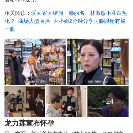
相关阅读：
爱回家大结局｜滕丽名、林淑敏不和白热
化？ 商场大型直播 大小姐2分钟分享阿滕眼尾冇望
一眼
+24
龙力莲宣布怀孕