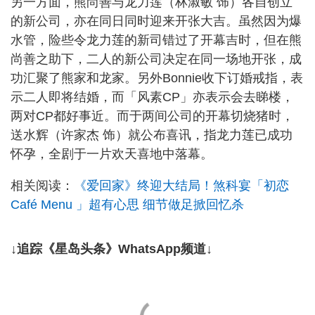
另一方面，熊尚善与龙力莲（林淑敏 饰）各自创立
的新公司，亦在同日同时迎来开张大吉。虽然因为爆
水管，险些令龙力莲的新司错过了开幕吉时，但在熊
尚善之助下，二人的新公司决定在同一场地开张，成
功汇聚了熊家和龙家。另外Bonnie收下订婚戒指，表
示二人即将结婚，而「风素CP」亦表示会去睇楼，
两对CP都好事近。而于两间公司的开幕切烧猪时，
送水辉（许家杰 饰）就公布喜讯，指龙力莲已成功
怀孕，全剧于一片欢天喜地中落幕。
相关阅读：
《爱回家》终迎大结局！煞科宴「初恋
Café Menu 」超有心思 细节做足掀回忆杀
↓追踪《星岛头条》WhatsApp频道↓