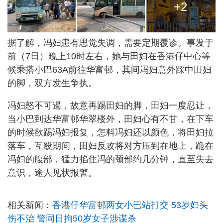
+2
据了解，冯妇患有思觉失调，需要定期覆诊。事发于
前（7日）晚上10时左右，她与田妇在香港仔中心等
候乘搭小巴63A前往华富邨，其间冯妇意外踩中田妇
的脚，双方发生争执。
冯妇怒不可遏，故意再踢田妇的脚，田妇一度忍让，
当小巴到达华富邨华翠楼外，田妇心有不甘，在下车
的时候欲踢冯妇报复，怎料冯妇还以颜色，将田妇拉
落车，互殴期间，田妇反攻将对方压到在地上，跪在
冯妇的腹部，猛力掐住冯的颈部约几分钟，直至失去
意识，途人见状报警。
相关新闻：
香港仔华富邨两女小巴站打交 53岁妇头
伤不治 警同日拘50岁女子涉谋杀