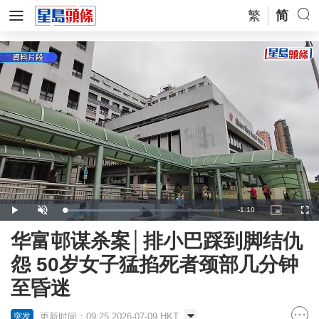
繁
简
Remaining
-
1:10
Loaded
:
Play
Unmute
Picture-
Full
46.95%
in-
Picture
Time
华富邨谋杀案│排小巴踩到脚结仇
怨 50岁女子猛掐死者颈部几分钟
至昏迷
更新时间：09:25 2026-07-09 HKT
突发