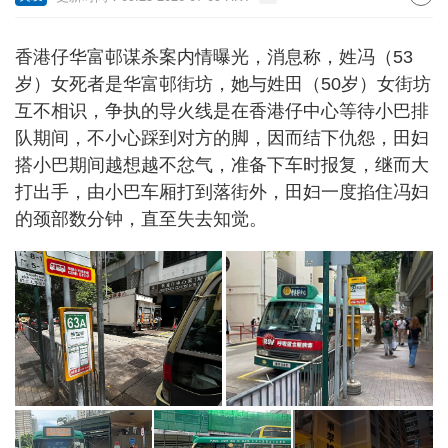
香港仔华富邨谋杀案内情曝光，消息称，姓冯（53
岁）女死者是华富邨街坊，她与姓田（50岁）女街坊
互不相识，争执的导火线是在香港仔中心等待小巴排
队期间，不小心踩到对方的脚，因而结下仇怨，田妇
搭小巴期间越想越不忿气，准备下车时报复，继而大
打出手，由小巴车厢打到落街外，田妇一度掐住冯妇
的颈部数分钟，直至失去知觉。