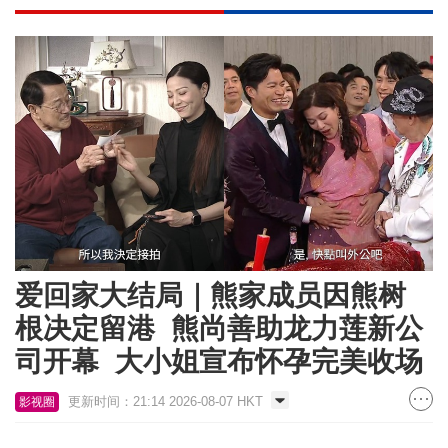
爱回家大结局｜熊家成员因熊树
根决定留港 熊尚善助龙力莲新公
司开幕 大小姐宣布怀孕完美收场
更新时间：21:14 2026-08-07 HKT
影视圈