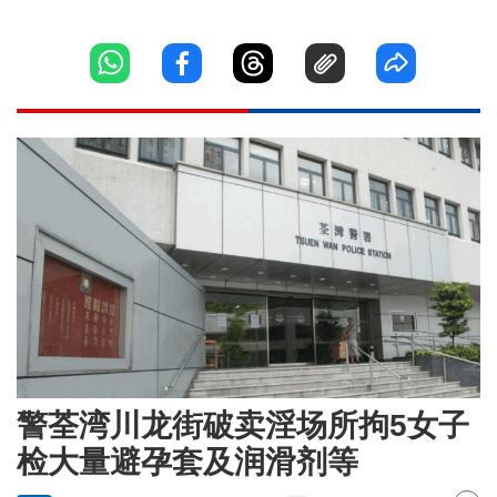
警荃湾川龙街破卖淫场所拘5女子
检大量避孕套及润滑剂等