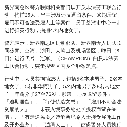
新界南总区警方联同相关部门展开反非法劳工联合行
动，拘捕25人，当中涉及违反逗留条件、逾期居留、
雇用不可合法受雇人士等案件，另于荃湾市中心一带
进行扫黄行动，拘捕4名内地女子。
警方表示，新界南总区机动部队、新界南无人机队联
同葵青、荃湾、沙田、大屿山及机场警区，昨日（8
日）进行代号「冠军」（CHAMPION）的反非法劳
工联合行动，突击搜查区内多个罪案黑点。
行动中，人员共拘捕25人，包括5名本地男子、2名本
地女子、5名非华裔男子、5名内地男子及8名内地女
子，年龄介乎27至76岁，涉嫌「违反逗留条件」、
「逾期居留」、「行使伪造文书」、「雇用不可合法
受雇的人」、「未获入境事务处处长授权而留在香
港」、「有遣送离境／递解离境令人士接受雇佣工作
及开办业务」、「通缉人士」、「妨碍警务人员执行