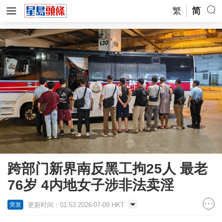
繁
简
跨部门新界南反黑工拘25人 最老
76岁 4内地女子涉非法卖淫
更新时间：01:53 2026-07-09 HKT
突发