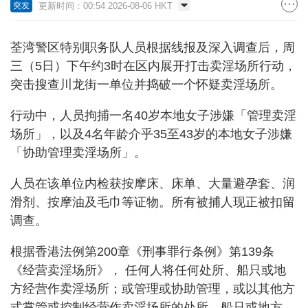
更新时间：00:54 2026-08-06 HKT
突发
荃湾警区特别职务队人员根据线报及深入调查后，周
三（5日）下午约3时在区内展开打击卖淫场所行动，
突击搜查川龙街一单位并捣破一个怀疑卖淫场所。
行动中，人员拘捕一名40岁本地女子涉嫌「管理卖淫
场所」，以及4名年龄介乎35至43岁的本地女子涉嫌
「协助管理卖淫场所」。
人员在该单位内检获按摩床、床单、大量避孕套、润
滑剂、按摩油及毛巾等证物。所有被捕人现正被扣留
调查。
根据香港法例第200章《刑事罪行条例》第139条
《经营卖淫场所》， 任何人将任何处所、船只或地
方经营作卖淫场所；或管理或协助管理，或以其他方
式掌管或控制经营作卖淫场所的处所、船只或地方，