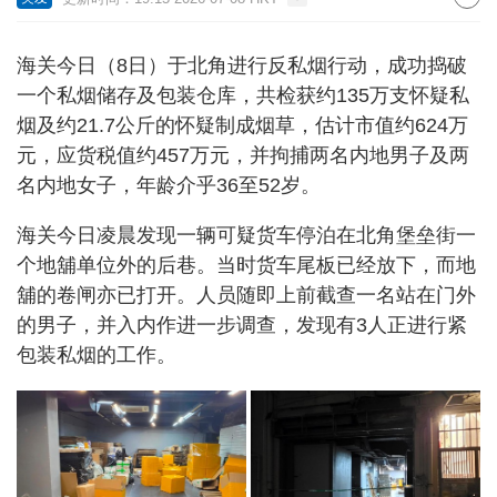
海关今日（8日）于北角进行反私烟行动，成功捣破
一个私烟储存及包装仓库，共检获约135万支怀疑私
烟及约21.7公斤的怀疑制成烟草，估计市值约624万
元，应货税值约457万元，并拘捕两名内地男子及两
名内地女子，年龄介乎36至52岁。
海关今日凌晨发现一辆可疑货车停泊在北角堡垒街一
个地舖单位外的后巷。当时货车尾板已经放下，而地
舖的卷闸亦已打开。人员随即上前截查一名站在门外
的男子，并入内作进一步调查，发现有3人正进行紧
包装私烟的工作。