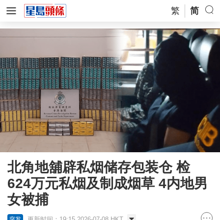
繁
简
北角地舖辟私烟储存包装仓 检
624万元私烟及制成烟草 4内地男
女被捕
更新时间：19:15 2026-07-08 HKT
突发