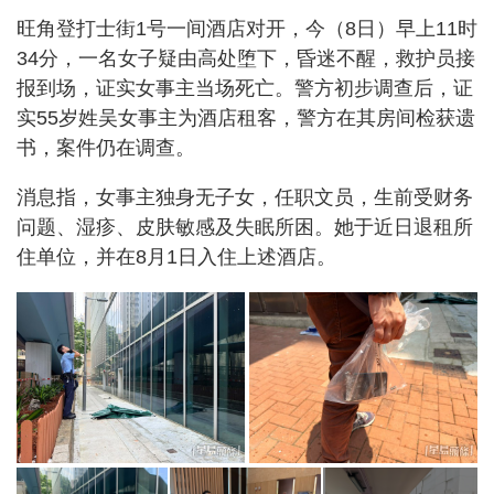
旺角登打士街1号一间酒店对开，今（8日）早上11时
34分，一名女子疑由高处堕下，昏迷不醒，救护员接
报到场，证实女事主当场死亡。警方初步调查后，证
实55岁姓吴女事主为酒店租客，警方在其房间检获遗
书，案件仍在调查。
消息指，女事主独身无子女，任职文员，生前受财务
问题、湿疹、皮肤敏感及失眠所困。她于近日退租所
住单位，并在8月1日入住上述酒店。