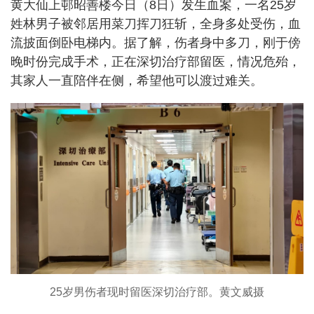
黄大仙上邨昭善楼今日（8日）发生血案，一名25岁
姓林男子被邻居用菜刀挥刀狂斩，全身多处受伤，血
流披面倒卧电梯内。据了解，伤者身中多刀，刚于傍
晚时份完成手术，正在深切治疗部留医，情况危殆，
其家人一直陪伴在侧，希望他可以渡过难关。
25岁男伤者现时留医深切治疗部。黄文威摄