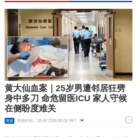
黄大仙血案｜25岁男遭邻居狂劈
身中多刀 命危留医ICU 家人守候
在侧盼度难关
更新时间：18:49 2026-08-08 HKT
突发