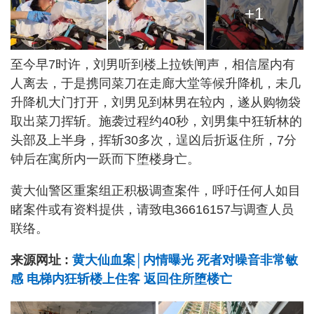
+1
至今早7时许，刘男听到楼上拉铁闸声，相信屋内有
人离去，于是携同菜刀在走廊大堂等候升降机，未几
升降机大门打开，刘男见到林男在䢂内，遂从购物袋
取出菜刀挥斩。施袭过程约40秒，刘男集中狂斩林的
头部及上半身，挥斩30多次，逞凶后折返住所，7分
钟后在寓所内一跃而下堕楼身亡。
黄大仙警区重案组正积极调查案件，呼吁任何人如目
睹案件或有资料提供，请致电36616157与调查人员
联络。
来源网址 :
黄大仙血案│内情曝光 死者对噪音非常敏
感 电梯内狂斩楼上住客 返回住所堕楼亡