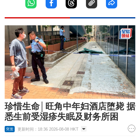
珍惜生命│旺角中年妇酒店堕毙 据
悉生前受湿疹失眠及财务所困
更新时间：18:36 2026-08-08 HKT
突发