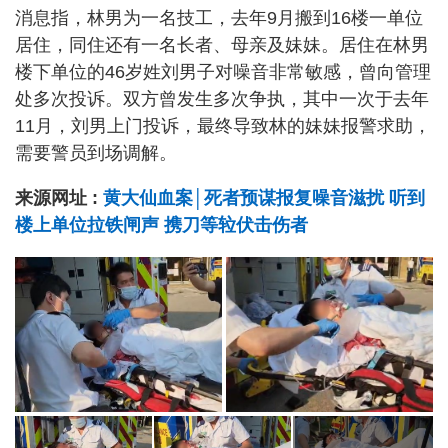
消息指，林男为一名技工，去年9月搬到16楼一单位
居住，同住还有一名长者、母亲及妹妹。居住在林男
楼下单位的46岁姓刘男子对噪音非常敏感，曾向管理
处多次投诉。双方曾发生多次争执，其中一次于去年
11月，刘男上门投诉，最终导致林的妹妹报警求助，
需要警员到场调解。
来源网址 :
黄大仙血案│死者预谋报复噪音滋扰 听到
楼上单位拉铁闸声 携刀等䢂伏击伤者