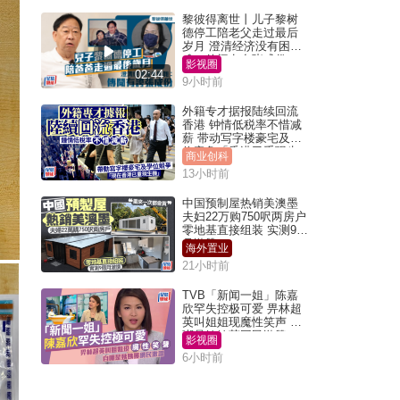
黎彼得离世丨儿子黎树
德停工陪老父走过最后
岁月 澄清经济没有困
难：传闻有夸张成份
影视圈
02:44
9小时前
外籍专才据报陆续回流
香港 钟情低税率不惜减
薪 带动写字楼豪宅及学
位竞争「香港已重现生
商业创科
机」
13小时前
中国预制屋热销美澳墨
夫妇22万购750呎两房户
零地基直接组装 实测9个
月激赞
海外置业
21小时前
TVB「新闻一姐」陈嘉
欣罕失控极可爱 畀林超
英叫姐姐现魔性笑声 自
嘲是姨姨获网民激赞
影视圈
6小时前