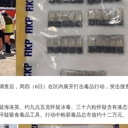
调查后，周四（6日）在区内展开打击毒品行动，突击搜
疑海洛英、约九点五克怀疑冰毒、三十六粒怀疑含有液态
怀疑吸食毒品工具。行动中检获毒品总市值约十二万元。