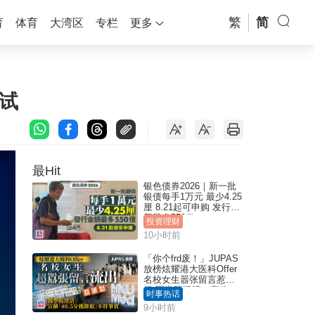
繁
简
育
体育
大湾区
专栏
更多
试
最Hit
银色债券2026｜新一批
银债每手1万元 最少4.25
厘 8.21起可申购 发行金
额最多550亿
投资理财
10小时前
「你个frd废！」JUPAS
放榜炫耀港大医科Offer
名校女生嚣张留言惹众
怒 医学院澄清：宣称
时事热话
「40.5分获录取」不符事
9小时前
实｜Juicy叮