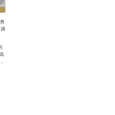
地男
留调
药
高
，