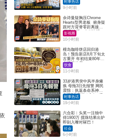
时事热话
「40.5分获录取」不符事
9小时前
实｜Juicy叮
佘诗曼疑胸压Chrome
Hearts型男老板 俯身疑
跟对方背脊零距离接触
网民惊呼：企侧边唔
影视圈
得？
10小时前
檀岛咖啡饼店回归港
岛！预告新店8月下旬太
古重开 年初结束80年历
史湾仔总店
饮食
11小时前
33岁港男突中风半身瘫
痪 母拖3日先报警 网民
震惊：执返条命系神迹
查
自爆2个恶习｜Juicy叮
时事热话
19小时前
六合彩︱头奖一注独中
依
得1900万 搅珠结果出炉
即刻入嚟对冧巴！
社会
6小时前