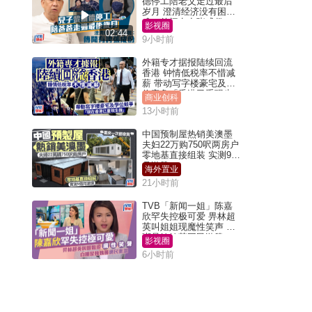
德停工陪老父走过最后
岁月 澄清经济没有困
难：传闻有夸张成份
影视圈
02:44
9小时前
外籍专才据报陆续回流
香港 钟情低税率不惜减
薪 带动写字楼豪宅及学
位竞争「香港已重现生
商业创科
机」
13小时前
中国预制屋热销美澳墨
夫妇22万购750呎两房户
零地基直接组装 实测9个
月激赞
海外置业
21小时前
TVB「新闻一姐」陈嘉
欣罕失控极可爱 畀林超
英叫姐姐现魔性笑声 自
嘲是姨姨获网民激赞
影视圈
6小时前