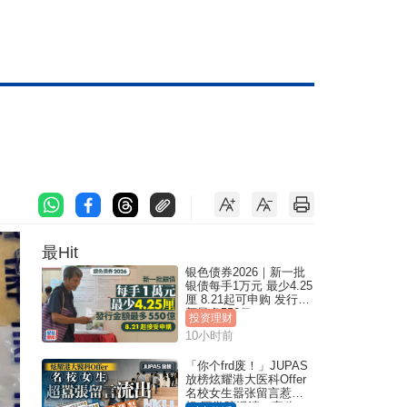
最Hit
银色债券2026｜新一批
银债每手1万元 最少4.25
厘 8.21起可申购 发行金
额最多550亿
投资理财
10小时前
「你个frd废！」JUPAS
放榜炫耀港大医科Offer
名校女生嚣张留言惹众
怒 医学院澄清：宣称