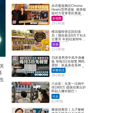
佘诗曼疑胸压Chrome
Hearts型男老板 俯身疑
跟对方背脊零距离接触
网民惊呼：企侧边唔
影视圈
得？
10小时前
檀岛咖啡饼店回归港
岛！预告新店8月下旬太
古重开 年初结束80年历
史湾仔总店
饮食
11小时前
33岁港男突中风半身瘫
痪 母拖3日先报警 网民
震惊：执返条命系神迹
关
自爆2个恶习｜Juicy叮
时事热话
基
19小时前
生
六合彩︱头奖一注独中
得1900万 搅珠结果出炉
即刻入嚟对冧巴！
社会
6小时前
黎彼得离世丨儿子黎树