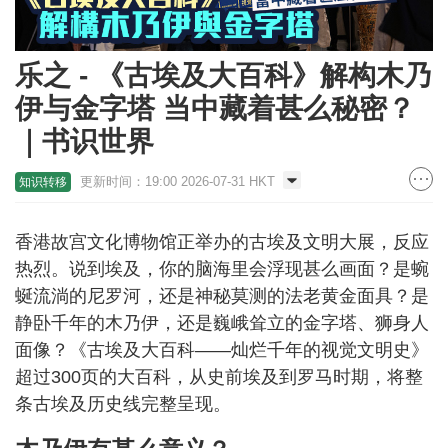
乐之 - 《古埃及大百科》解构木乃
伊与金字塔 当中藏着甚么秘密？
｜书识世界
更新时间：19:00 2026-07-31 HKT
知识转移
香港故宫文化博物馆正举办的古埃及文明大展，反应
热烈。说到埃及，你的脑海里会浮现甚么画面？是蜿
蜒流淌的尼罗河，还是神秘莫测的法老黄金面具？是
静卧千年的木乃伊，还是巍峨耸立的金字塔、狮身人
面像？《古埃及大百科——灿烂千年的视觉文明史》
超过300页的大百科，从史前埃及到罗马时期，将整
条古埃及历史线完整呈现。