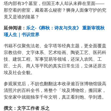
塔内部有3个墓室，但国王本人却从未葬在里面——
那空着的密室，藏着甚么秘密？狮身人面像守护的究
竟又是谁的陵墓？
延伸阅读：
乐之-《葬秋：诗友与失友》 重新审视秋
瑾人生｜书识世界
书籍不仅聚焦法老、金字塔等经典主题，更全面覆盖
宗教信仰、文字体系、艺术绘画、陶瓷工艺、医药科
技、建筑工程、军事贸易等领域，还深入农民、工
匠、士兵、商人等平民的真实日常生活，立体还原古
埃及社会全貌。
参观展览后，不妨也翻翻这本收录逾百张博物馆级高
清照片的百科全书，将整个「埃及博物馆」搬回家，
安坐家中就能独享千年文明，真正看到饱、学到透。
撰文：文字工作者 乐之