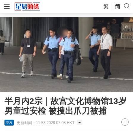
繁
简
半月内2宗｜故宫文化博物馆13岁
男童过安检 被搜出爪刀被捕
更新时间：11:53 2026-07-08 HKT
突发