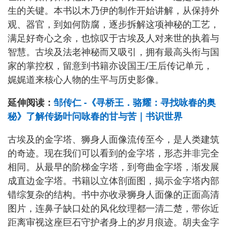
生的关键。本书以木乃伊的制作开始讲解，从保持外
观、器官，到如何防腐，逐步拆解这项神秘的工艺，
满足好奇心之余，也惊叹于古埃及人对来世的执着与
智慧。古埃及法老神秘而又吸引，拥有最高头衔与国
家的掌控权，留意到书籍亦设国王/王后传记单元，
娓娓道来核心人物的生平与历史影像。
延伸阅读：
邹传仁 -《寻桥王．骆耀：寻找咏春的奥
秘》了解传扬叶问咏春的甘与苦｜书识世界
古埃及的金字塔、狮身人面像流传至今，是人类建筑
的奇迹。现在我们可以看到的金字塔，形态并非完全
相同。从最早的阶梯金字塔，到弯曲金字塔，渐发展
成直边金字塔。书籍以立体剖面图，揭示金字塔内部
错综复杂的结构。书中亦收录狮身人面像的正面高清
图片，连鼻子缺口处的风化纹理都一清二楚，带你近
距离审视这座巨石守护者身上的岁月痕迹。胡夫金字